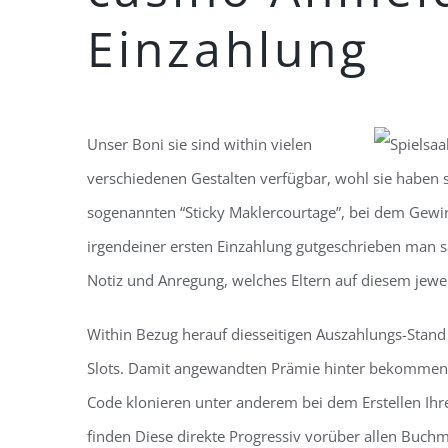
Einzahlung
Unser Boni sie sind within vielen
verschiedenen Gestalten verfügbar, wohl sie haben s
sogenannten “Sticky Maklercourtage”, bei dem Gewi
irgendeiner ersten Einzahlung gutgeschrieben man sa
Notiz und Anregung, welches Eltern auf diesem jew
Within Bezug herauf diesseitigen Auszahlungs-Stand 
Slots. Damit angewandten Prämie hinter bekommen,
Code klonieren unter anderem bei dem Erstellen Ihr
finden Diese direkte Progressiv vorüber allen Buchm