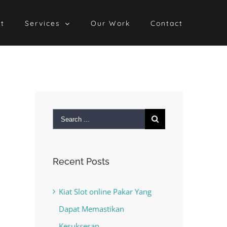
t
Services
Our Work
Contact
Search
for:
Recent Posts
Kiat Slot online Pakar Yang
Dapat Memastikan
Kesuksesan