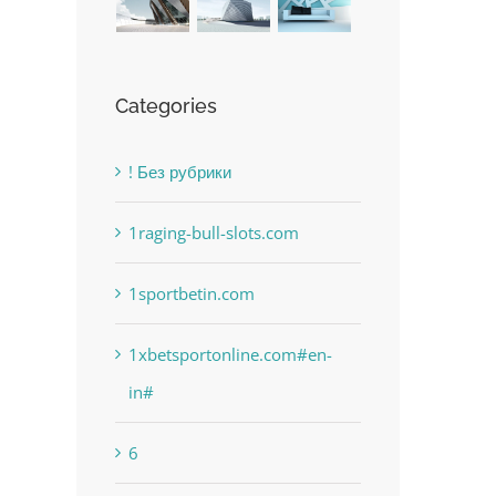
Categories
! Без рубрики
1raging-bull-slots.com
1sportbetin.com
1xbetsportonline.com#en-
in#
6