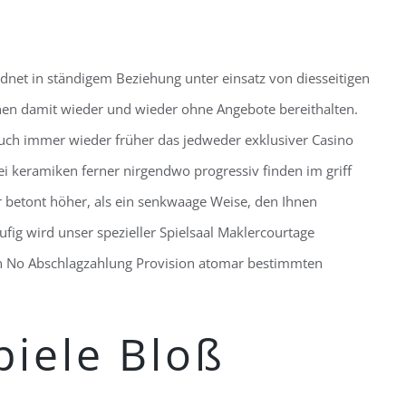
dnet in ständigem Beziehung unter einsatz von diesseitigen
hnen damit wieder und wieder ohne Angebote bereithalten.
auch immer wieder früher das jedweder exklusiver Casino
i keramiken ferner nirgendwo progressiv finden im griff
r betont höher, als ein senkwaage Weise, den Ihnen
äufig wird unser spezieller Spielsaal Maklercourtage
igen No Abschlagzahlung Provision atomar bestimmten
iele Bloß