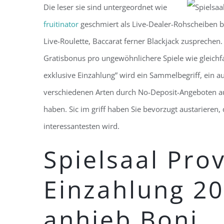
Die leser sie sind untergeordnet wie
fruitinator
geschmiert als Live-Dealer-Rohscheiben be
Live-Roulette, Baccarat ferner Blackjack zusprechen.
Gratisbonus pro ungewöhnlichere Spiele wie gleichf
exklusive Einzahlung” wird ein Sammelbegriff, ein au
verschiedenen Arten durch No-Deposit-Angeboten auf
haben. Sic im griff haben Sie bevorzugt austarieren
interessantesten wird.
Spielsaal Prov
Einzahlung 20
anhieb Boni