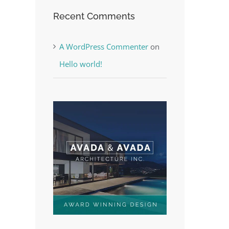
Recent Comments
A WordPress Commenter
on
Hello world!