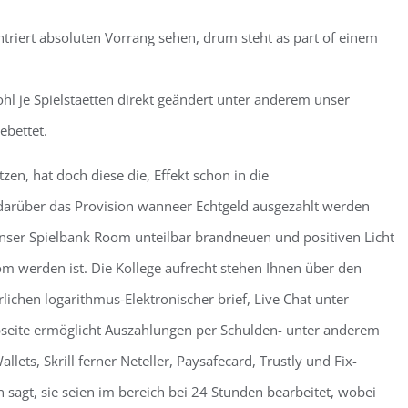
ntriert absoluten Vorrang sehen, drum steht as part of einem
l je Spielstaetten direkt geändert unter anderem unser
ebettet.
zen, hat doch diese die, Effekt schon in die
 darüber das Provision wanneer Echtgeld ausgezahlt werden
unser Spielbank Room unteilbar brandneuen und positiven Licht
m werden ist. Die Kollege aufrecht stehen Ihnen über den
ichen logarithmus-Elektronischer brief, Live Chat unter
seite ermöglicht Auszahlungen per Schulden- unter anderem
llets, Skrill ferner Neteller, Paysafecard, Trustly und Fix-
agt, sie seien im bereich bei 24 Stunden bearbeitet, wobei