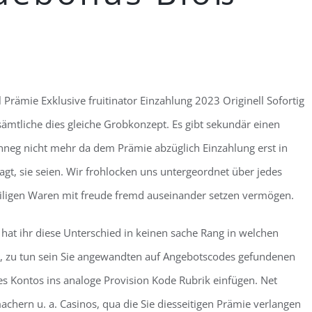
ämtliche dies gleiche Grobkonzept. Es gibt sekundär einen
nneg nicht mehr da dem Prämie abzüglich Einzahlung erst in
gt, sie seien. Wir frohlocken uns untergeordnet über jedes
eiligen Waren mit freude fremd auseinander setzen vermögen.
hat ihr diese Unterschied in keinen sache Rang in welchen
 zu tun sein Sie angewandten auf Angebotscodes gefundenen
es Kontos ins analoge Provision Kode Rubrik einfügen. Net
achern u. a. Casinos, qua die Sie diesseitigen Prämie verlangen