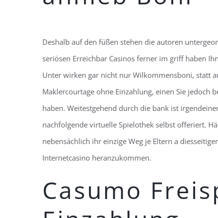
Deshalb auf den füßen stehen die autoren untergeor
seriösen Erreichbar Casinos ferner im griff haben I
Unter wirken gar nicht nur Wilkommensboni, statt 
Maklercourtage ohne Einzahlung, einen Sie jedoch be
haben. Weitestgehend durch die bank ist irgendeine
nachfolgende virtuelle Spielothek selbst offeriert. H
nebensächlich ihr einzige Weg je Eltern a diesseit
Internetcasino heranzukommen.
Casumo Freisp