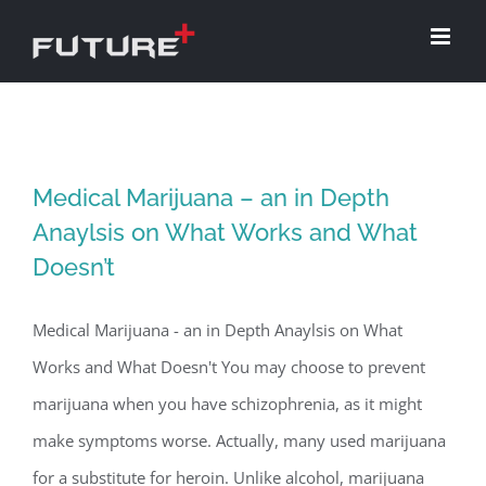
Skip
to
content
Medical Marijuana – an in Depth
Anaylsis on What Works and What
Doesn’t
Medical Marijuana - an in Depth Anaylsis on What
Works and What Doesn't You may choose to prevent
marijuana when you have schizophrenia, as it might
make symptoms worse. Actually, many used marijuana
for a substitute for heroin. Unlike alcohol, marijuana