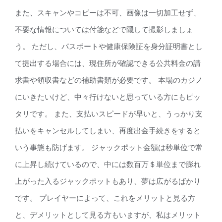
また、スキャンやコピーは不可、画像は一切加工せず、
不要な情報については付箋などで隠して撮影しましょ
う。 ただし、パスポートや健康保険証を身分証明書とし
て提出する場合には、現住所が確認できる公共料金の請
求書や領収書などの補助書類が必要です。 本場のカジノ
にいきたいけど、中々行けないと思っている方にもピッ
タリです。 また、支払いスピードが早いと、うっかり支
払いをキャンセルしてしまい、再度出金手続きをすると
いう事態も防げます。 ジャックポット金額は秒単位で常
に上昇し続けているので、中には数百万＄単位まで膨れ
上がった入るジャックポットもあり、夢は広がるばかり
です。 プレイヤーによって、これをメリットと見る方
と、デメリットとして見る方もいますが、私はメリット