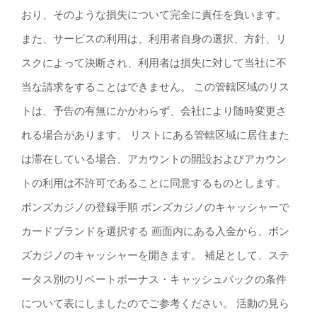
おり、そのような損失について完全に責任を負います。
また、サービスの利用は、利用者自身の選択、方針、リ
スクによって決断され、利用者は損失に対して当社に不
当な請求をすることはできません。 この管轄区域のリス
トは、予告の有無にかかわらず、会社により随時変更さ
れる場合があります。 リストにある管轄区域に居住また
は滞在している場合、アカウントの開設およびアカウン
トの利用は不許可であることに同意するものとします。
ボンズカジノの登録手順 ボンズカジノのキャッシャーで
カードブランドを選択する 画面内にある入金から、ボン
ズカジノのキャッシャーを開きます。 補足として、ステ
ータス別のリベートボーナス・キャッシュバックの条件
について表にしましたのでご参考ください。 活動の見ら