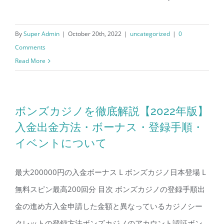
By
Super Admin
|
October 20th, 2022
|
uncategorized
|
0
Comments
Read More
ボンズカジノを徹底解説【2022年版】
入金出金方法・ボーナス・登録手順・
イベントについて
最大200000円の入金ボーナス L ボンズカジノ日本登場 L
無料スピン最高200回分 目次 ボンズカジノの登録手順出
金の進め方入金申請した金額と異なっているカジノシー
クレットの登録方法ボンズカジノのアカウント認証ボン