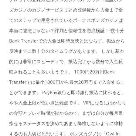
ズカジノのカジノサービスまとめ登録後から入金まで全
てのステップで用意されているボーナスボンズカジノは
本当に違法じゃない？評判と信頼性を徹底検証！ 数十分
Bank Transferでの入金は即時反映とはならず、振込から
反映までに数十分のタイムラグがあります。 しかし基本
的には非常にスピーディで、振込完了から数分で入金反
映されることも多いようです。 1000円20万円Bank
Transferでは最小1000円から最大20万円まで入金するこ
とができます。 PayPay銀行と即時銀行振込に比べると、
やや入金上限が低い点は難点です。 VIPになるにはかなり
の金額とプレイ時間が掛かるので、まずは自分が毎月目
指せるステータスを決めてあまり降格しないように維持
するのも大切だと思います。 ボンズカジノは「Owl In