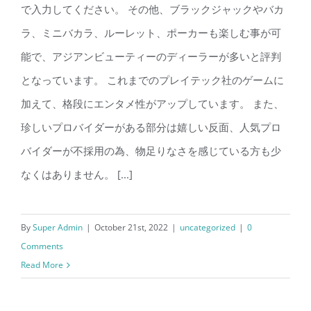
で入力してください。 その他、ブラックジャックやバカ
ラ、ミニバカラ、ルーレット、ポーカーも楽しむ事が可
能で、アジアンビューティーのディーラーが多いと評判
となっています。 これまでのプレイテック社のゲームに
加えて、格段にエンタメ性がアップしています。 また、
珍しいプロバイダーがある部分は嬉しい反面、人気プロ
バイダーが不採用の為、物足りなさを感じている方も少
なくはありません。 [...]
By
Super Admin
|
October 21st, 2022
|
uncategorized
|
0
Comments
Read More