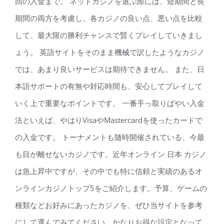
回の入金まで。 ネットカジノを選ぶ際には、短期間と長
期間の両方を考慮し、各カジノの良い点、悪い点を比較
して、最大限の勝利チャンスで賢くプレイしていきまし
ょう。 英語サイトをそのまま機械で訳したようなカジノ
では、あまり良いサービスは期待できません。 また、日
本語サポートの有無や対応時間も、安心してプレイして
いく上で重要なポイントです。 一番手っ取りばやい入金
法といえば、やはりVisaやMastercardを使ったカードで
の入金です。 トーナメントも随時開催されている、今最
も目が離せないカジノです。近年オンライン 日本 カジノ
は急上昇中ですが、その中でも特に信頼と実績のあるオ
ンラインカジノトップ5をご紹介します。予算、ゲームの
種類などお好みにあったカジノを、ぜひ当サイトを参考
にして選んでみてください。かなりお得な設定となって