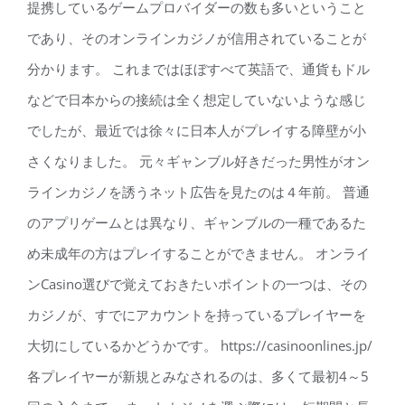
提携しているゲームプロバイダーの数も多いということ
であり、そのオンラインカジノが信用されていることが
分かります。 これまではほぼすべて英語で、通貨もドル
などで日本からの接続は全く想定していないような感じ
でしたが、最近では徐々に日本人がプレイする障壁が小
さくなりました。 元々ギャンブル好きだった男性がオン
ラインカジノを誘うネット広告を見たのは４年前。 普通
のアプリゲームとは異なり、ギャンブルの一種であるた
め未成年の方はプレイすることができません。 オンライ
ンCasino選びで覚えておきたいポイントの一つは、その
カジノが、すでにアカウントを持っているプレイヤーを
大切にしているかどうかです。 https://casinoonlines.jp/
各プレイヤーが新規とみなされるのは、多くて最初4～5