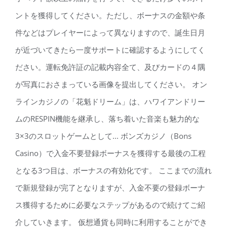
ントを獲得してください。ただし、ボーナスの金額や条
件などはプレイヤーによって異なりますので、誕生日月
が近づいてきたら一度サポートに確認するようにしてく
ださい。運転免許証の記載内容全て、及びカードの４隅
が写真におさまっている画像を提出してください。 オン
ラインカジノの「花魁ドリーム」は、ハワイアンドリー
ムのRESPIN機能を継承し、落ち着いた音楽も魅力的な
3×3のスロットゲームとして... ボンズカジノ（Bons
Casino）で入金不要登録ボーナスを獲得する最後の工程
となる3つ目は、ボーナスの有効化です。 ここまでの流れ
で新規登録が完了となりますが、入金不要の登録ボーナ
ス獲得するために必要なステップがあるので続けてご紹
介していきます。 仮想通貨も同時に利用することができ