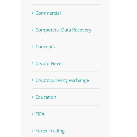
Commercial
Computers, Data Recovery
Concepts
Crypto News
Cryptocurrency exchange
Education
FIFA
Forex Trading