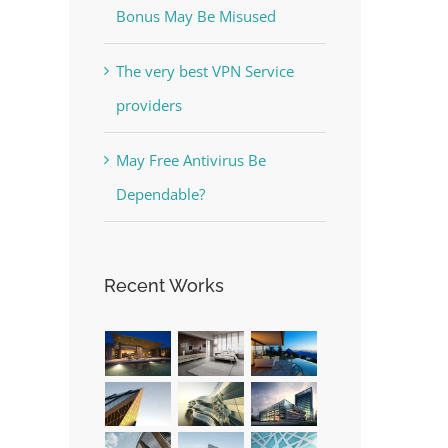
Bonus May Be Misused
The very best VPN Service
providers
May Free Antivirus Be
Dependable?
Recent Works