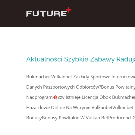
Skip
to
content
Aktualności Szybkie Zabawy Raduj
Bukmacher Vulkanbet Zakłady Sportowe Internetowe
Danych Paszportowych Odbiorców?Bonus Powitalny 
Nadprogram
czy Istnieje Licencja Obok Bukmache
Hazardowe Online Na Witrynie VulkanbetVulkanbet
BonusyBonusy Powitalne W Vulkan BetProducenci Gi