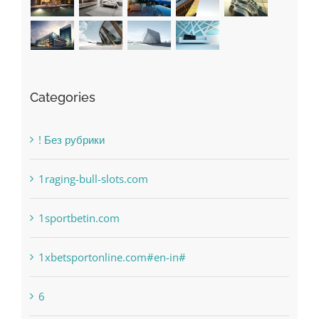
Categories
! Без рубрики
1raging-bull-slots.com
1sportbetin.com
1xbetsportonline.com#en-in#
6