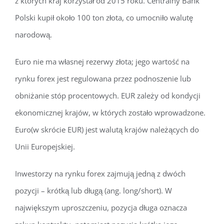
z których kraj korzystał od 2015 roku. Centralny Bank
Polski kupił około 100 ton złota, co umocniło walutę
narodową.
Euro nie ma własnej rezerwy złota; jego wartość na
rynku forex jest regulowana przez podnoszenie lub
obniżanie stóp procentowych. EUR zależy od kondycji
ekonomicznej krajów, w których zostało wprowadzone.
Euro(w skrócie EUR) jest walutą krajów należących do
Unii Europejskiej.
Inwestorzy na rynku forex zajmują jedną z dwóch
pozycji – krótką lub długą (ang. long/short). W
największym uproszczeniu, pozycja długa oznacza