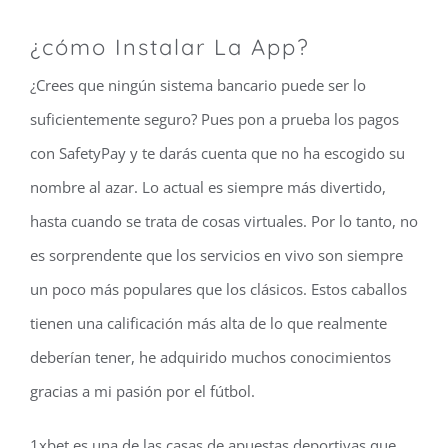
¿cómo Instalar La App?
¿Crees que ningún sistema bancario puede ser lo
suficientemente seguro? Pues pon a prueba los pagos
con SafetyPay y te darás cuenta que no ha escogido su
nombre al azar. Lo actual es siempre más divertido,
hasta cuando se trata de cosas virtuales. Por lo tanto, no
es sorprendente que los servicios en vivo son siempre
un poco más populares que los clásicos. Estos caballos
tienen una calificación más alta de lo que realmente
deberían tener, he adquirido muchos conocimientos
gracias a mi pasión por el fútbol.
1xbet es una de las casas de apuestas deportivas que