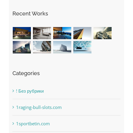
Recent Works
Categories
! Без рубрики
1raging-bull-slots.com
1sportbetin.com