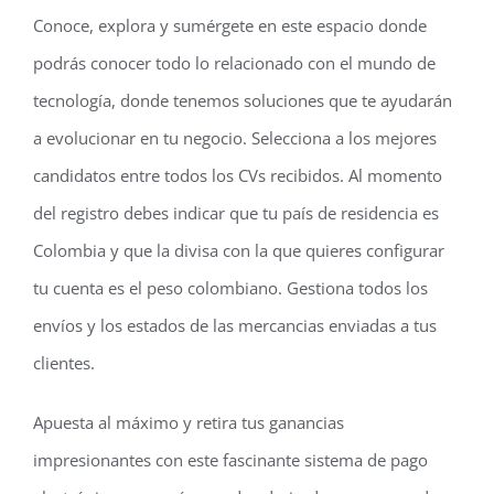
Conoce, explora y sumérgete en este espacio donde
podrás conocer todo lo relacionado con el mundo de
tecnología, donde tenemos soluciones que te ayudarán
a evolucionar en tu negocio. Selecciona a los mejores
candidatos entre todos los CVs recibidos. Al momento
del registro debes indicar que tu país de residencia es
Colombia y que la divisa con la que quieres configurar
tu cuenta es el peso colombiano. Gestiona todos los
envíos y los estados de las mercancias enviadas a tus
clientes.
Apuesta al máximo y retira tus ganancias
impresionantes con este fascinante sistema de pago