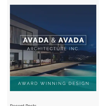
Recent Posts