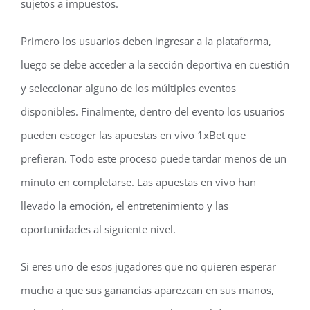
sujetos a impuestos.
Primero los usuarios deben ingresar a la plataforma,
luego se debe acceder a la sección deportiva en cuestión
y seleccionar alguno de los múltiples eventos
disponibles. Finalmente, dentro del evento los usuarios
pueden escoger las apuestas en vivo 1xBet que
prefieran. Todo este proceso puede tardar menos de un
minuto en completarse. Las apuestas en vivo han
llevado la emoción, el entretenimiento y las
oportunidades al siguiente nivel.
Si eres uno de esos jugadores que no quieren esperar
mucho a que sus ganancias aparezcan en sus manos,