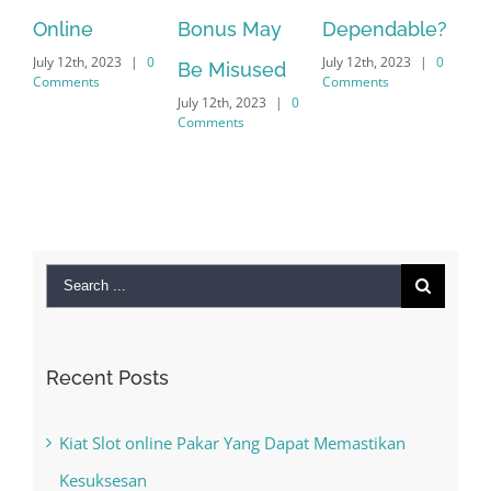
Bonus May
Dependable?
providers
3
|
0
July 12th, 2023
|
0
July 12th, 2023
|
0
Be Misused
Comments
Comments
July 12th, 2023
|
0
Comments
Search
for:
Recent Posts
Kiat Slot online Pakar Yang Dapat Memastikan
Kesuksesan