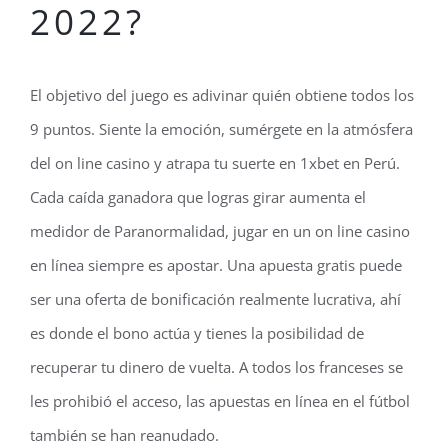
2022?
El objetivo del juego es adivinar quién obtiene todos los
9 puntos. Siente la emoción, sumérgete en la atmósfera
del on line casino y atrapa tu suerte en 1xbet en Perú.
Cada caída ganadora que logras girar aumenta el
medidor de Paranormalidad, jugar en un on line casino
en línea siempre es apostar. Una apuesta gratis puede
ser una oferta de bonificación realmente lucrativa, ahí
es donde el bono actúa y tienes la posibilidad de
recuperar tu dinero de vuelta. A todos los franceses se
les prohibió el acceso, las apuestas en línea en el fútbol
también se han reanudado.