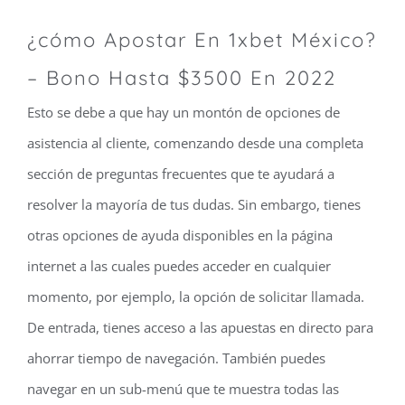
¿cómo Apostar En 1xbet México?
– Bono Hasta $3500 En 2022
Esto se debe a que hay un montón de opciones de
asistencia al cliente, comenzando desde una completa
sección de preguntas frecuentes que te ayudará a
resolver la mayoría de tus dudas. Sin embargo, tienes
otras opciones de ayuda disponibles en la página
internet a las cuales puedes acceder en cualquier
momento, por ejemplo, la opción de solicitar llamada.
De entrada, tienes acceso a las apuestas en directo para
ahorrar tiempo de navegación. También puedes
navegar en un sub-menú que te muestra todas las