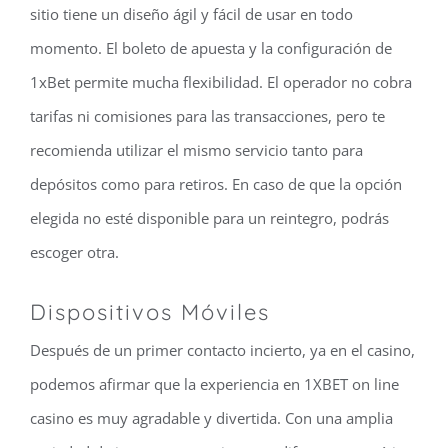
sitio tiene un diseño ágil y fácil de usar en todo
momento. El boleto de apuesta y la configuración de
1xBet permite mucha flexibilidad. El operador no cobra
tarifas ni comisiones para las transacciones, pero te
recomienda utilizar el mismo servicio tanto para
depósitos como para retiros. En caso de que la opción
elegida no esté disponible para un reintegro, podrás
escoger otra.
Dispositivos Móviles
Después de un primer contacto incierto, ya en el casino,
podemos afirmar que la experiencia en 1XBET on line
casino es muy agradable y divertida. Con una amplia