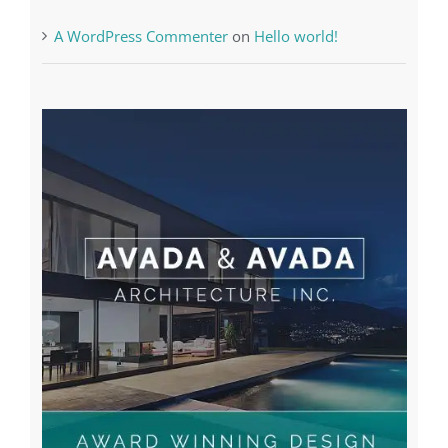
A WordPress Commenter
on
Hello world!