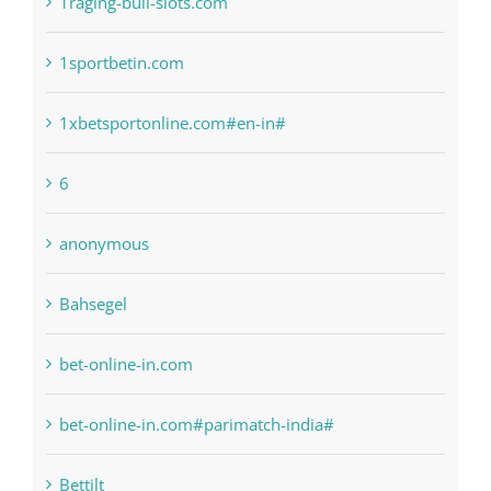
1raging-bull-slots.com
1sportbetin.com
1xbetsportonline.com#en-in#
6
anonymous
Bahsegel
bet-online-in.com
bet-online-in.com#parimatch-india#
Bettilt