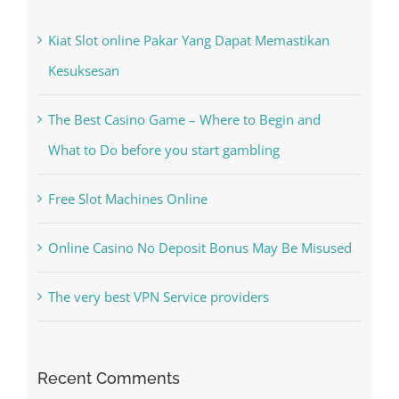
Kiat Slot online Pakar Yang Dapat Memastikan
Kesuksesan
The Best Casino Game – Where to Begin and
What to Do before you start gambling
Free Slot Machines Online
Online Casino No Deposit Bonus May Be Misused
The very best VPN Service providers
Recent Comments