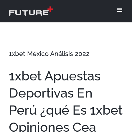
Skip
to
content
1xbet México Análisis 2022
1xbet Apuestas
Deportivas En
Perú ¿qué Es 1xbet
Opiniones Cea