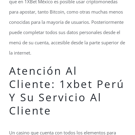
que en 1XBet México es posible usar criptomonedas
para apostar, tanto Bitcoin, como otras muchas menos
conocidas para la mayoría de usuarios. Posteriormente
puede completar todos sus datos personales desde el
menú de su cuenta, accesible desde la parte superior de
la internet.
Atención Al
Cliente: 1xbet Perú
Y Su Servicio Al
Cliente
Un casino que cuenta con todos los elementos para