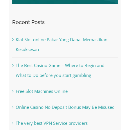
Recent Posts
Kiat Slot online Pakar Yang Dapat Memastikan
Kesuksesan
The Best Casino Game – Where to Begin and
What to Do before you start gambling
Free Slot Machines Online
Online Casino No Deposit Bonus May Be Misused
The very best VPN Service providers