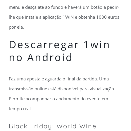
menu e desça até ao fundo e haverá um botão a pedir-
lhe que instale a aplicação 1WIN e obtenha 1000 euros
por ela.
Descarregar 1win
no Android
Faz uma aposta e aguarda o final da partida. Uma
transmissão online está disponível para visualização.
Permite acompanhar o andamento do evento em
tempo real.
Black Friday: World Wine