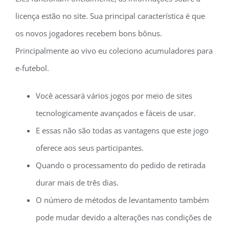
licença estão no site. Sua principal característica é que
os novos jogadores recebem bons bônus.
Principalmente ao vivo eu coleciono acumuladores para
e-futebol.
Você acessará vários jogos por meio de sites
tecnologicamente avançados e fáceis de usar.
E essas não são todas as vantagens que este jogo
oferece aos seus participantes.
Quando o processamento do pedido de retirada
durar mais de três dias.
O número de métodos de levantamento também
pode mudar devido a alterações nas condições de