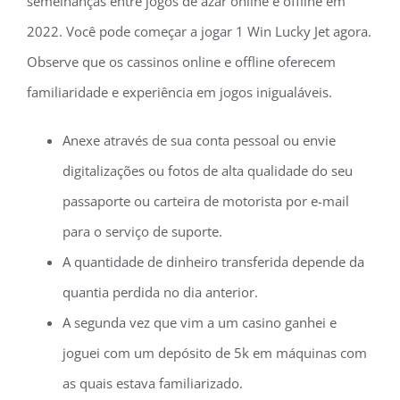
semelhanças entre jogos de azar online e offline em
2022. Você pode começar a jogar 1 Win Lucky Jet agora.
Observe que os cassinos online e offline oferecem
familiaridade e experiência em jogos inigualáveis.
Anexe através de sua conta pessoal ou envie
digitalizações ou fotos de alta qualidade do seu
passaporte ou carteira de motorista por e-mail
para o serviço de suporte.
A quantidade de dinheiro transferida depende da
quantia perdida no dia anterior.
A segunda vez que vim a um casino ganhei e
joguei com um depósito de 5k em máquinas com
as quais estava familiarizado.