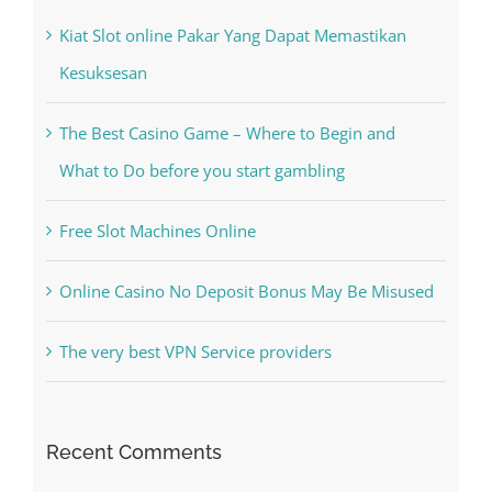
Kiat Slot online Pakar Yang Dapat Memastikan
Kesuksesan
The Best Casino Game – Where to Begin and
What to Do before you start gambling
Free Slot Machines Online
Online Casino No Deposit Bonus May Be Misused
The very best VPN Service providers
Recent Comments