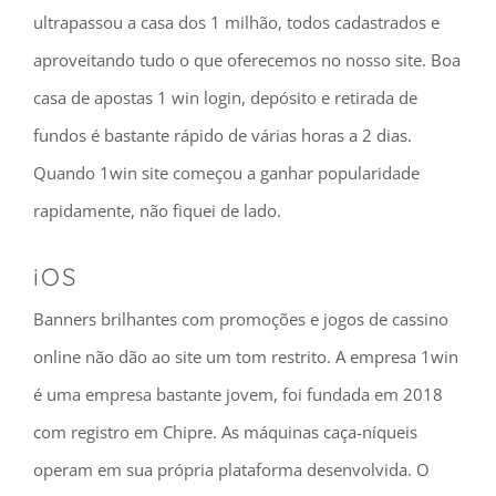
ultrapassou a casa dos 1 milhão, todos cadastrados e
aproveitando tudo o que oferecemos no nosso site. Boa
casa de apostas 1 win login, depósito e retirada de
fundos é bastante rápido de várias horas a 2 dias.
Quando 1win site começou a ganhar popularidade
rapidamente, não fiquei de lado.
iOS
Banners brilhantes com promoções e jogos de cassino
online não dão ao site um tom restrito. A empresa 1win
é uma empresa bastante jovem, foi fundada em 2018
com registro em Chipre. As máquinas caça-níqueis
operam em sua própria plataforma desenvolvida. O