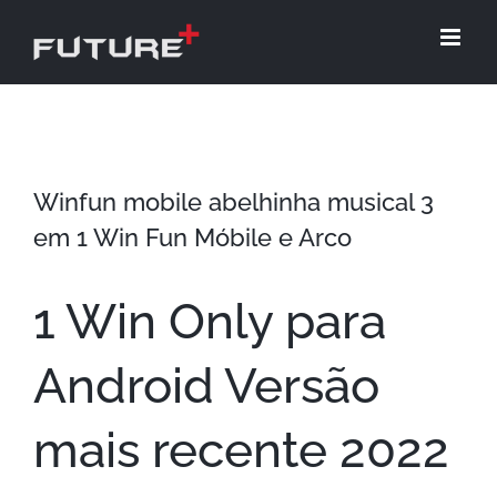
Skip
to
content
Winfun mobile abelhinha musical 3
em 1 Win Fun Móbile e Arco
1 Win Only para
Android Versão
mais recente 2022