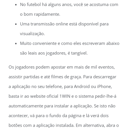
No futebol há alguns anos, você se acostuma com
o bom rapidamente.
Uma transmissão online está disponível para
visualização.
Muito conveniente e como eles escreveram abaixo
são leais aos jogadores, é tangível.
Os jogadores podem apostar em mais de mil eventos,
assistir partidas e até filmes de graça. Para descarregar
a aplicação no seu telefone, para Android ou iPhone,
basta ir ao website oficial 1WIN e o sistema pedir-lhe-á
automaticamente para instalar a aplicação. Se isto não
acontecer, vá para o fundo da página e lá verá dois
botões com a aplicação instalada. Em alternativa, abra o