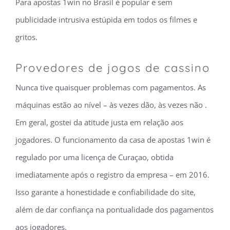
Para apostas 1win no Brasil é popular e sem
publicidade intrusiva estúpida em todos os filmes e
gritos.
Provedores de jogos de cassino
Nunca tive quaisquer problemas com pagamentos. As
máquinas estão ao nível – às vezes dão, às vezes não .
Em geral, gostei da atitude justa em relação aos
jogadores. O funcionamento da casa de apostas 1win é
regulado por uma licença de Curaçao, obtida
imediatamente após o registro da empresa – em 2016.
Isso garante a honestidade e confiabilidade do site,
além de dar confiança na pontualidade dos pagamentos
aos jogadores.