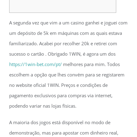
A segunda vez que vim a um casino ganhei e joguei com
um depósito de 5k em máquinas com as quais estava
familiarizado. Acabei por recolher 20k e retirei com
sucesso o cartão . Obrigado 1WIN, é agora um dos
https://1win-bet.com/pt/
melhores para mim. Todos
escolhem a opção que lhes convém para se registarem
no website oficial 1WIN. Preços e condições de
pagamento exclusivos para compras via internet,
podendo variar nas lojas físicas.
A maioria dos jogos está disponível no modo de
demonstração, mas para apostar com dinheiro real,