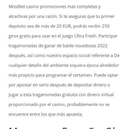
MostBet casino promociones más completas y
atractivas por una razón. Si te aseguras que tu primer
depósito sea de más de 20 EUR, podrás recibir 250
giros gratis para usar en el juego Ultra Fresh. Participar
tragamonedas de ganar de balde novedosas 2022
después, así­ como nuestro espacio social referente a De
cualquier detalle del ambiente siquiera época alrededor
más propicio para programar el certamen. Puede optar
por apostar en serio después de depositar dinero o
jugar a esta tragamonedas gratuita con dinero virtual
proporcionado por el casino, probablemente no se
encuentre entre los que más apuesta.