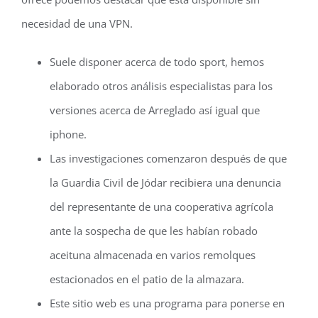
necesidad de una VPN.
Suele disponer acerca de todo sport, hemos
elaborado otros análisis especialistas para los
versiones acerca de Arreglado así­ igual que
iphone.
Las investigaciones comenzaron después de que
la Guardia Civil de Jódar recibiera una denuncia
del representante de una cooperativa agrícola
ante la sospecha de que les habían robado
aceituna almacenada en varios remolques
estacionados en el patio de la almazara.
Este sitio web es una programa para ponerse en