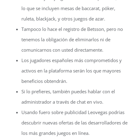
lo que se incluyen mesas de baccarat, póker,
ruleta, blackjack, y otros juegos de azar.
Tampoco lo hace el registro de Betsson, pero no
tenemos la obligación de eliminarlos ni de
comunicarnos con usted directamente.
Los jugadores españoles más comprometidos y
activos en la plataforma serán los que mayores
beneficios obtendrán.
Si lo prefieres, también puedes hablar con el
administrador a través de chat en vivo.
Usando fuero sobre publicidad Leovegas podrías
descubrir nuevas ofertas de las desarrolladores de
los más grandes juegos en línea.