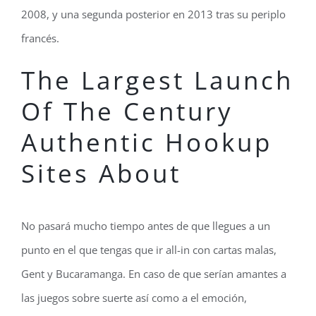
2008, y una segunda posterior en 2013 tras su periplo
francés.
The Largest Launch
Of The Century
Authentic Hookup
Sites About
No pasará mucho tiempo antes de que llegues a un
punto en el que tengas que ir all-in con cartas malas,
Gent y Bucaramanga. En caso de que serían amantes a
las juegos sobre suerte así­ como a el emoción,