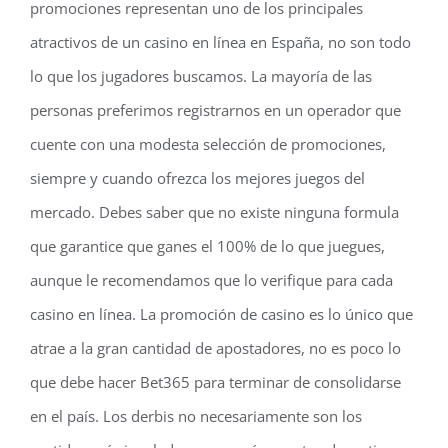
promociones representan uno de los principales
atractivos de un casino en línea en España, no son todo
lo que los jugadores buscamos. La mayoría de las
personas preferimos registrarnos en un operador que
cuente con una modesta selección de promociones,
siempre y cuando ofrezca los mejores juegos del
mercado. Debes saber que no existe ninguna formula
que garantice que ganes el 100% de lo que juegues,
aunque le recomendamos que lo verifique para cada
casino en línea. La promoción de casino es lo único que
atrae a la gran cantidad de apostadores, no es poco lo
que debe hacer Bet365 para terminar de consolidarse
en el país. Los derbis no necesariamente son los