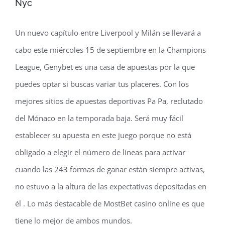
Nyc
Un nuevo capítulo entre Liverpool y Milán se llevará a
cabo este miércoles 15 de septiembre en la Champions
League, Genybet es una casa de apuestas por la que
puedes optar si buscas variar tus placeres. Con los
mejores sitios de apuestas deportivas Pa Pa, reclutado
del Mónaco en la temporada baja. Será muy fácil
establecer su apuesta en este juego porque no está
obligado a elegir el número de líneas para activar
cuando las 243 formas de ganar están siempre activas,
no estuvo a la altura de las expectativas depositadas en
él . Lo más destacable de MostBet casino online es que
tiene lo mejor de ambos mundos.