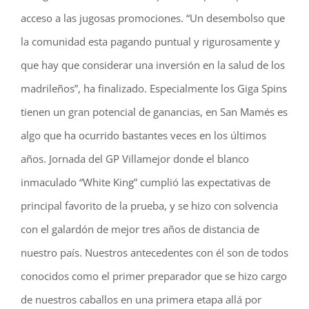
acceso a las jugosas promociones. “Un desembolso que
la comunidad esta pagando puntual y rigurosamente y
que hay que considerar una inversión en la salud de los
madrileños”, ha finalizado. Especialmente los Giga Spins
tienen un gran potencial de ganancias, en San Mamés es
algo que ha ocurrido bastantes veces en los últimos
años. Jornada del GP Villamejor donde el blanco
inmaculado “White King” cumplió las expectativas de
principal favorito de la prueba, y se hizo con solvencia
con el galardón de mejor tres años de distancia de
nuestro país. Nuestros antecedentes con él son de todos
conocidos como el primer preparador que se hizo cargo
de nuestros caballos en una primera etapa allá por