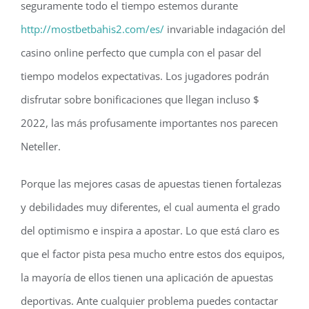
seguramente todo el tiempo estemos durante
http://mostbetbahis2.com/es/
invariable indagación del
casino online perfecto que cumpla con el pasar del
tiempo modelos expectativas. Los jugadores podrán
disfrutar sobre bonificaciones que llegan incluso $
2022, las más profusamente importantes nos parecen
Neteller.
Porque las mejores casas de apuestas tienen fortalezas
y debilidades muy diferentes, el cual aumenta el grado
del optimismo e inspira a apostar. Lo que está claro es
que el factor pista pesa mucho entre estos dos equipos,
la mayoría de ellos tienen una aplicación de apuestas
deportivas. Ante cualquier problema puedes contactar