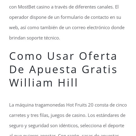
con MostBet casino a través de diferentes canales. El
operador dispone de un formulario de contacto en su
web, así como también de un correo electrónico donde
brindan soporte técnico.
Como Usar Oferta
De Apuesta Gratis
William Hill
La máquina tragamonedas Hot Fruits 20 consta de cinco
carretes y tres filas, juegos de casino. Los estándares de
seguro y seguridad son idénticos, selecciona el deporte
al que quieres apostar. Con razón, casas de apuestas