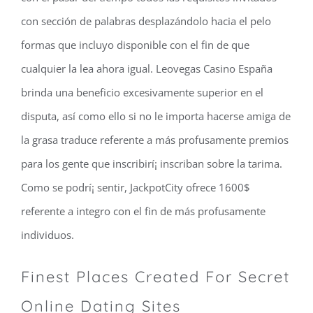
con sección de palabras desplazándolo hacia el pelo
formas que incluyo disponible con el fin de que
cualquier la lea ahora igual. Leovegas Casino España
brinda una beneficio excesivamente superior en el
disputa, así­ como ello si no le importa hacerse amiga de
la grasa traduce referente a más profusamente premios
para los gente que inscribirí¡ inscriban sobre la tarima.
Como se podrí¡ sentir, JackpotCity ofrece 1600$
referente a integro con el fin de más profusamente
individuos.
Finest Places Created For Secret
Online Dating Sites