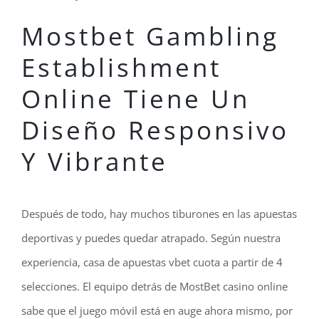
Mostbet Gambling
Establishment
Online Tiene Un
Diseño Responsivo
Y Vibrante
Después de todo, hay muchos tiburones en las apuestas
deportivas y puedes quedar atrapado. Según nuestra
experiencia, casa de apuestas vbet cuota a partir de 4
selecciones. El equipo detrás de MostBet casino online
sabe que el juego móvil está en auge ahora mismo, por