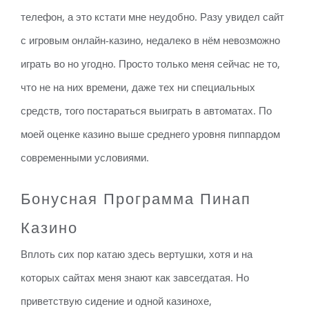
телефон, а это кстати мне неудобно. Разу увидел сайт
с игровым онлайн-казино, недалеко в нём невозможно
играть во но угодно. Просто только меня сейчас не то,
что не на них времени, даже тех ни специальных
средств, того постараться выиграть в автоматах. По
моей оценке казино выше среднего уровня пиппардом
современными условиями.
Бонусная Программа Пинап
Казино
Вплоть сих пор катаю здесь вертушки, хотя и на
которых сайтах меня знают как завсегдатая. Но
приветствую сидение и одной казинохе,