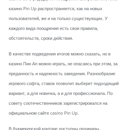
казино Pin Up распространяется, как на новых
пользователей, же и на только существующих. У
каждого вида поощрения есть свои правила,
обстоятельств, сроки действия.
В качестве подведения итогов можно сказать, но в
казино Пин Ап можно играть, не опасаясь при этом, за
преданность и надежность заведения. Разнообразие
игрового софта, ставок позволит выберет подходящий
вариант, а для новичка, а и для профессионала. По
совету соотечественников зарегистрировался на
официальном сайте casino Pin Up.
В букмекерской конторе доступны ординары,