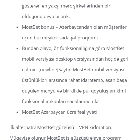
göstərən ən yaxşı mərc şirkətlərindən biri
olduğunu deyə bilərik.
MostBet bonus – Azərbaycandan olan müştərilər
üçün bukmeyker sədaqət proqramı
Bundan əlavə, öz funksionallığına görə MostBet
mobil versiyası desktop versiyasından heç də geri
qalmır. [newline]Saytın MostBet mobil versiyası
üstünlükləri arasında rahat idarətemə, asan başa
düşülən menyü və bir kliklə pul qoyuluşları kimi
funksional imkanları sadalamaq olar.
MostBet Azərbaycan üzrə fəaliyyəti
İlk alternativ MostBet güzgüsü – VPN xidmətləri.
Müqayisə olunur MostBet iş güzgüsü əlavə proqram