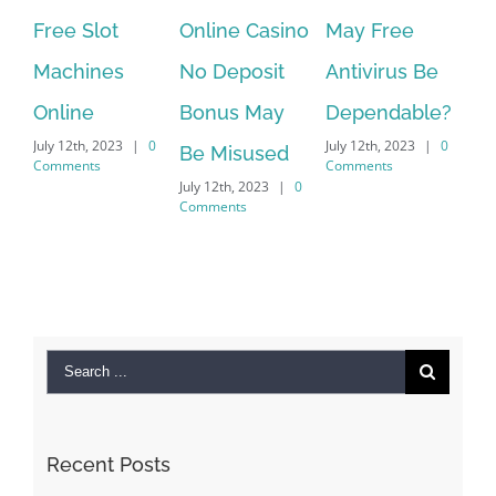
Online Casino
May Free
The very best
Th
No Deposit
Antivirus Be
VPN Service
Ca
Bonus May
Dependable?
providers
– 
July 12th, 2023
|
0
July 12th, 2023
|
0
Be Misused
Be
Comments
Comments
July 12th, 2023
|
0
Wh
Comments
be
st
ga
July
Search
Co
for:
Recent Posts