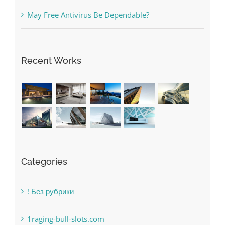
May Free Antivirus Be Dependable?
Recent Works
Categories
! Без рубрики
1raging-bull-slots.com