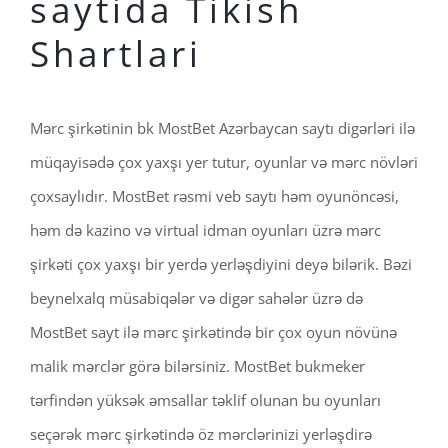
saytida Tikish
Shartlari
Mərc şirkətinin bk MostBet Azərbaycan saytı digərləri ilə
müqayisədə çox yaxşı yer tutur, oyunlar və mərc növləri
çoxsaylıdır. MostBet rəsmi veb saytı həm oyunöncəsi,
həm də kazino və virtual idman oyunları üzrə mərc
şirkəti çox yaxşı bir yerdə yerləşdiyini deyə bilərik. Bəzi
beynelxalq müsabiqələr və digər sahələr üzrə də
MostBet sayt ilə mərc şirkətində bir çox oyun növünə
malik mərclər görə bilərsiniz. MostBet bukmeker
tərfindən yüksək əmsallar təklif olunan bu oyunları
seçərək mərc şirkətində öz mərclərinizi yerləşdirə