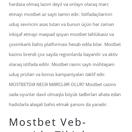
hardasa olmaq lazım deyil və onlayn olaraq mərc
etməyi mostbet az saytı təmin edir. İstifadəçilərinin
uduş sevincini əsas tutan və bunun üçün hər zaman
inkişaf etməyi məqsəd qoyan mostbet təhlükəsiz və
çoximkanlı bahis platforması hesab edilə bilər. Mostbet
kazino brendi çox sayda regionlarda bəyənilir və aktiv
olaraq istifadə edilir. Mostbet rəsmi saytı möhtəşəm
uduş prizləri və bonus kampaniyaları təklif edir.
MOSTBETDƏ NECƏ MƏRCLƏR OLUR? Mostbet casino
sadə oyunlar daxil olmaqla böyük tədbirləri əhatə edən
hadislərlə əlaqəli bahis etmək şansını da yaradır.
Mostbet Veb-