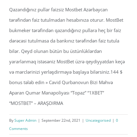
Qazandığınız pullar faizsiz Mostbet Azərbaycan
tərəfindən faiz tutulmadan hesabınıza oturur. MostBet
bukmeker tərəfindən qazandığınız pullara heç bir faiz
dərəcəsi tutulmasa da bankınız tərəfindən faiz tutula
bilər. Qeyd olunan bütün bu üstünlüklərdən
yararlanmaq istəsəniz MostBet üzrə qeydiyyatdan keçə
və mərclərinizi yerləşdirməyə başlaya bilərsiniz.144 $
bonus tələb edin » Cavid Qurbanovun Bizi Məhvə
Aparan Qumar Manapoliyası “Topaz” “1XBET”
“MOSTBET” – ARAŞDIRMA
By
Super Admin
|
September 22nd, 2021
|
Uncategorised
|
0
Comments