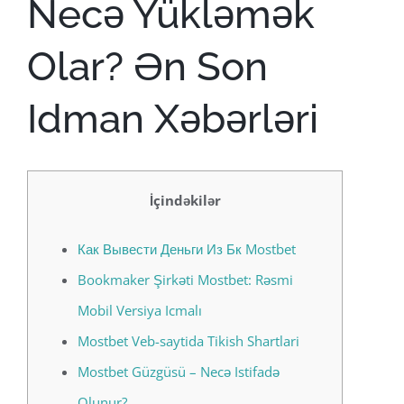
Necə Yükləmək
Olar? Ən Son
Idman Xəbərləri
İçindəkilər
Как Вывести Деньги Из Бк Mostbet
Bookmaker Şirkəti Mostbet: Rəsmi
Mobil Versiya Icmalı
Mostbet Veb-saytida Tikish Shartlari
Mostbet Güzgüsü – Necə Istifadə
Olunur?