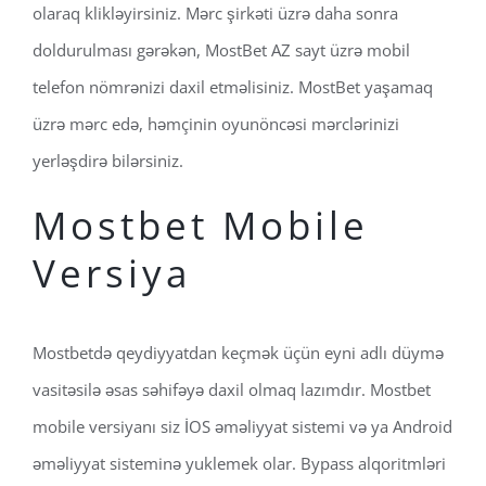
olaraq klikləyirsiniz. Mərc şirkəti üzrə daha sonra
doldurulması gərəkən, MostBet AZ sayt üzrə mobil
telefon nömrənizi daxil etməlisiniz. MostBet yaşamaq
üzrə mərc edə, həmçinin oyunöncəsi mərclərinizi
yerləşdirə bilərsiniz.
Mostbet Mobile
Versiya
Mostbetdə qeydiyyatdan keçmək üçün eyni adlı düymə
vasitəsilə əsas səhifəyə daxil olmaq lazımdır. Mostbet
mobile versiyanı siz İOS əməliyyat sistemi və ya Android
əməliyyat sisteminə yuklemek olar. Bypass alqoritmləri