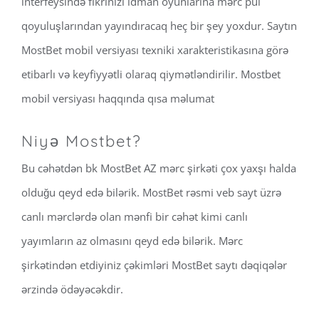
interfeysində fikrinizi idman oyunlarına mərc pul
qoyuluşlarından yayındıracaq heç bir şey yoxdur. Saytın
MostBet mobil versiyası texniki xarakteristikasına görə
etibarlı və keyfiyyətli olaraq qiymətləndirilir. Mostbet
mobil versiyası haqqında qısa məlumat
Niyə Mostbet?
Bu cəhətdən bk MostBet AZ mərc şirkəti çox yaxşı halda
olduğu qeyd edə bilərik. MostBet rəsmi veb sayt üzrə
canlı mərclərdə olan mənfi bir cəhət kimi canlı
yayımların az olmasını qeyd edə bilərik. Mərc
şirkətindən etdiyiniz çəkimləri MostBet saytı dəqiqələr
ərzində ödəyəcəkdir.