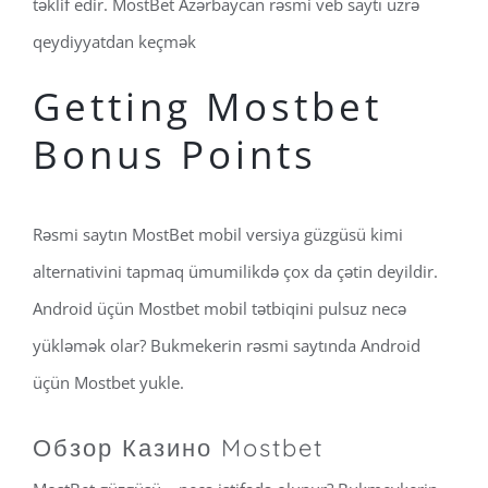
təklif edir. MostBet Azərbaycan rəsmi veb saytı üzrə
qeydiyyatdan keçmək
Getting Mostbet
Bonus Points
Rəsmi saytın MostBet mobil versiya güzgüsü kimi
alternativini tapmaq ümumilikdə çox da çətin deyildir.
Android üçün Mostbet mobil tətbiqini pulsuz necə
yükləmək olar? Bukmekerin rəsmi saytında Android
üçün Mostbet yukle.
Обзор Казино Mostbet