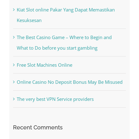
Kiat Slot online Pakar Yang Dapat Memastikan
Kesuksesan
The Best Casino Game – Where to Begin and
What to Do before you start gambling
Free Slot Machines Online
Online Casino No Deposit Bonus May Be Misused
The very best VPN Service providers
Recent Comments