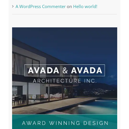
A WordPress Commenter
on
Hello world!