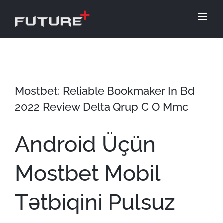
Skip
to
content
Mostbet: Reliable Bookmaker In Bd
2022 Review Delta Qrup C O Mmc
Android Üçün
Mostbet Mobil
Tətbiqini Pulsuz