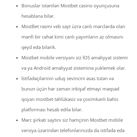
Bonuslar istənilən Mostbet casino oyunçusuna
hesablana bilər.
MostBet rəsmi veb sayt üzrə canlı mərclərdə olan
mənfi bir cəhət kimi canlı yayımların az olmasını
qeyd edə bilərik.
Mostbet mobile versiyanı siz İOS əməliyyat sistemi
və ya Android əməliyyat sisteminə yuklemek olar.
İstifadəçilərinin uduş sevincini əsas tutan və
bunun üçün hər zaman inkişaf etməyi məqsəd
qoyan mostbet təhlükəsiz və çoximkanlı bahis
platforması hesab edilə bilər.
Mərc şirkəti saytını siz həmçinin Mostbet mobile
versiya üzərindən telefonlarınızda da istifadə edə