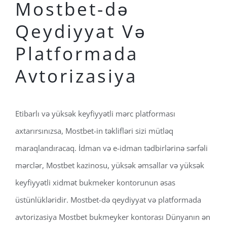
Mostbet-də
Qeydiyyat Və
Platformada
Avtorizasiya
Etibarlı və yüksək keyfiyyətli mərc platforması
axtarırsınızsa, Mostbet-in təklifləri sizi mütləq
maraqlandıracaq. İdman və e-idman tədbirlərinə sərfəli
mərclər, Mostbet kazinosu, yüksək əmsallar və yüksək
keyfiyyətli xidmət bukmeker kontorunun əsas
üstünlükləridir. Mostbet-də qeydiyyat və platformada
avtorizasiya Mostbet bukmeyker kontorası Dünyanın ən