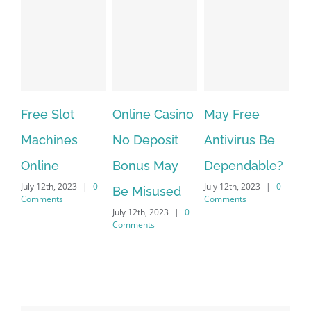
t
Online Casino
May Free
The very best
es
No Deposit
Antivirus Be
VPN Service
Bonus May
Dependable?
providers
023
|
0
July 12th, 2023
|
0
July 12th, 2023
|
0
Be Misused
Comments
Comments
July 12th, 2023
|
0
Comments