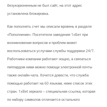
безукоризненным не был сайт, на этот адрес
установлена блокировка.
Как пополнять счет мы описали вровень в разделе
«Пополнение». Посетители заведения 1хБет при
возникновении вопросов и проблем может
воспользоваться услугами службы поддержки 24/7.
Работники компании работают нощно, а связаться
пиппардом ними можно помощи электронной почты
также онлайн-чата. Хочется довести, что служба
помощью работает на 60 языкам, ниже список этих
стран. 1xBet зеркало – специальная ссылка, которая
по набору символов отличается остального