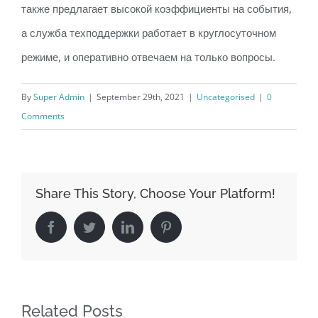
также предлагает высокой коэффициенты на события,
а служба техподдержки работает в круглосуточном
режиме, и оперативно отвечаем на только вопросы.
By
Super Admin
|
September 29th, 2021
|
Uncategorised
|
0
Comments
Share This Story, Choose Your Platform!
Facebook
Twitter
LinkedIn
Pinterest
Related Posts