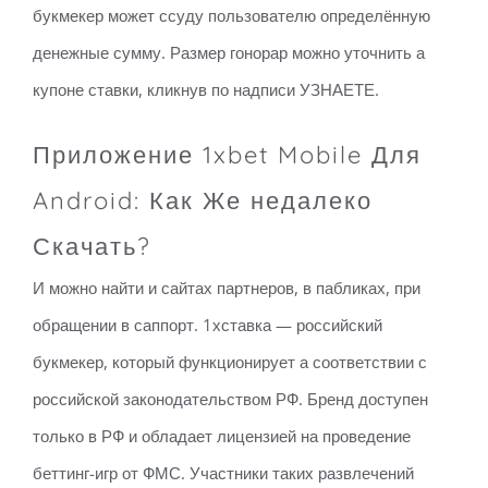
букмекер может ссуду пользователю определённую
денежные сумму. Размер гонорар можно уточнить а
купоне ставки, кликнув по надписи УЗНАЕТЕ.
Приложение 1xbet Mobile Для
Android: Как Же недалеко
Скачать?
И можно найти и сайтах партнеров, в пабликах, при
обращении в саппорт. 1хставка — российский
букмекер, который функционирует а соответствии с
российской законодательством РФ. Бренд доступен
только в РФ и обладает лицензией на проведение
беттинг-игр от ФМС. Участники таких развлечений