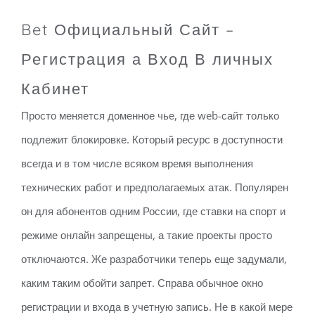
Bet Официальный Сайт –
Регистрация а Вход В личных
Кабинет
Просто меняется доменное чье, где web-сайт только
подлежит блокировке. Который ресурс в доступности
всегда и в том числе всяком время выполнения
технических работ и предполагаемых атак. Популярен
он для абонентов одним России, где ставки на спорт и
режиме онлайн запрещены, а такие проекты просто
отключаются. Же разработчики теперь еще задумали,
каким таким обойти запрет. Справа обычное окно
регистрации и входа в учетную запись. Не в какой мере