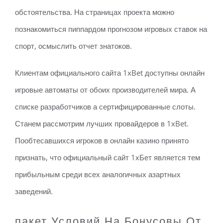
обстоятельства. На страницах проекта можно
познакомиться пиппардом прогнозом игровых ставок на
спорт, осмыслить отчет знатоков.
Клиентам официального сайта 1xBet доступны онлайн
игровые автоматы от обоих производителей мира. А
списке разработчиков а сертифицированные слоты.
Станем рассмотрим лучших провайдеров в 1xBet.
Пообтесавшихся игроков в онлайн казино принято
признать, что официальный сайт 1хБет является тем
прибыльным среди всех аналогичных азартных
заведений.
пакет Условий На Бонусовы От