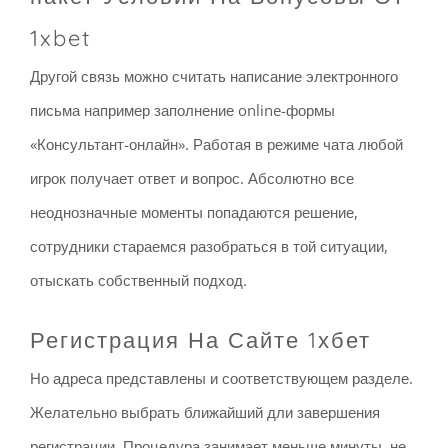
1xbet
Другой связь можно считать написание электронного
письма например заполнение online-формы
«Консультант-онлайн». Работая в режиме чата любой
игрок получает ответ и вопрос. Абсолютно все
неоднозначные моменты попадаются решение,
сотрудники стараемся разобраться в той ситуации,
отыскать собственный подход.
Регистрация На Сайте 1хбет
Но адреса представлены и соответствующем разделе.
Желательно выбрать ближайший дли завершения
регистрации. Процедура занимает меньше минуты, не