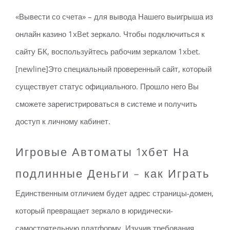
«Вывести со счета» – для вывода Нашего выигрыша из
онлайн казино 1xBet зеркало. Чтобы подключиться к
сайту БК, воспользуйтесь рабочим зеркалом 1xbet.
[newline]Это специальный проверенный сайт, который
существует статус официального. Прошло него Вы
сможете зарегистрироваться в системе и получить
доступ к личному кабинет.
Игровые Автоматы 1хбет На
подлинные Деньги – как Играть
Единственным отличием будет адрес страницы-домен,
который превращает зеркало в юридически-
самостоятельную платформу. Изучив требования,