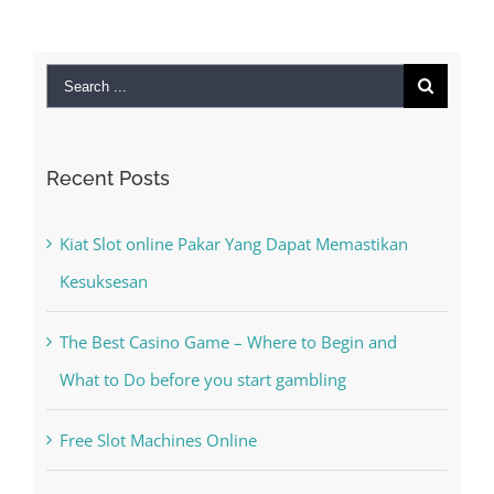
ga
July
Search
Co
for:
Recent Posts
Kiat Slot online Pakar Yang Dapat Memastikan
Kesuksesan
The Best Casino Game – Where to Begin and
What to Do before you start gambling
Free Slot Machines Online