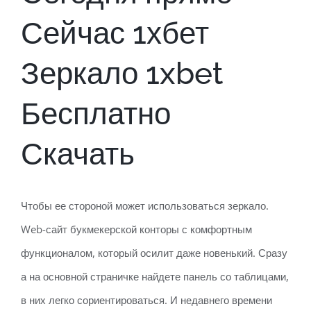
Сейчас 1хбет
Зеркало 1xbet
Бесплатно
Скачать
Чтобы ее стороной может использоваться зеркало.
Web-сайт букмекерской конторы с комфортным
функционалом, который осилит даже новенький. Сразу
а на основной страничке найдете панель со таблицами,
в них легко сориентироваться. И недавнего времени