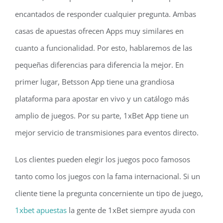
encantados de responder cualquier pregunta. Ambas
casas de apuestas ofrecen Apps muy similares en
cuanto a funcionalidad. Por esto, hablaremos de las
pequeñas diferencias para diferencia la mejor. En
primer lugar, Betsson App tiene una grandiosa
plataforma para apostar en vivo y un catálogo más
amplio de juegos. Por su parte, 1xBet App tiene un
mejor servicio de transmisiones para eventos directo.
Los clientes pueden elegir los juegos poco famosos
tanto como los juegos con la fama internacional. Si un
cliente tiene la pregunta concerniente un tipo de juego,
1xbet apuestas
la gente de 1xBet siempre ayuda con