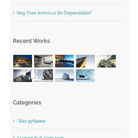
May Free Antivirus Be Dependable?
Recent Works
Categories
! Без рубрики
1raging-bull-slots.com