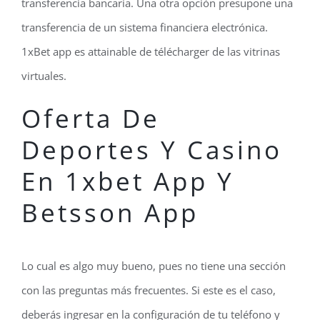
transferencia bancaria. Una otra opción presupone una
transferencia de un sistema financiera electrónica.
1xBet app es attainable de télécharger de las vitrinas
virtuales.
Oferta De
Deportes Y Casino
En 1xbet App Y
Betsson App
Lo cual es algo muy bueno, pues no tiene una sección
con las preguntas más frecuentes. Si este es el caso,
deberás ingresar en la configuración de tu teléfono y