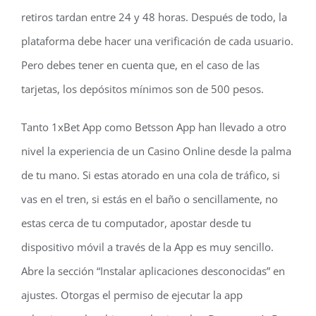
retiros tardan entre 24 y 48 horas. Después de todo, la
plataforma debe hacer una verificación de cada usuario.
Pero debes tener en cuenta que, en el caso de las
tarjetas, los depósitos mínimos son de 500 pesos.
Tanto 1xBet App como Betsson App han llevado a otro
nivel la experiencia de un Casino Online desde la palma
de tu mano. Si estas atorado en una cola de tráfico, si
vas en el tren, si estás en el baño o sencillamente, no
estas cerca de tu computador, apostar desde tu
dispositivo móvil a través de la App es muy sencillo.
Abre la sección “Instalar aplicaciones desconocidas” en
ajustes. Otorgas el permiso de ejecutar la app