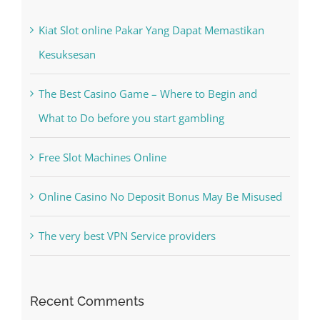
Kiat Slot online Pakar Yang Dapat Memastikan
Kesuksesan
The Best Casino Game – Where to Begin and
What to Do before you start gambling
Free Slot Machines Online
Online Casino No Deposit Bonus May Be Misused
The very best VPN Service providers
Recent Comments