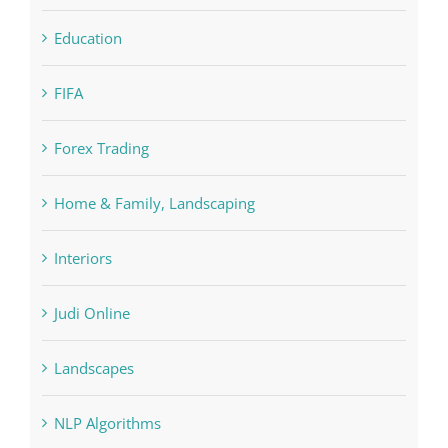
Education
FIFA
Forex Trading
Home & Family, Landscaping
Interiors
Judi Online
Landscapes
NLP Algorithms