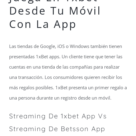
Desde Tu Móvil
Con La App
Las tiendas de Google, iOS o Windows también tienen
presentadas 1xBet apps. Un cliente tiene que tener las
cuentas en una tienda de las compañías para realizar
una transacción. Los consumidores quieren recibir los
más regalos posibles. 1xBet presenta un primer regalo a
una persona durante un registro desde un móvil.
Streaming De 1xbet App Vs
Streaming De Betsson App