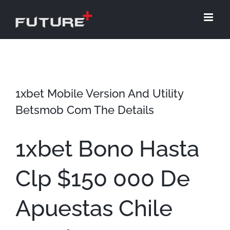
Skip
to
content
1xbet Mobile Version And Utility
Betsmob Com The Details
1xbet Bono Hasta
Clp $150 000 De
Apuestas Chile