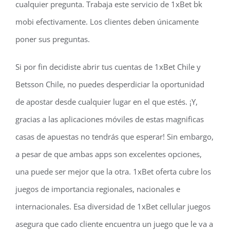
cualquier pregunta. Trabaja este servicio de 1xBet bk
mobi efectivamente. Los clientes deben únicamente
poner sus preguntas.
Si por fin decidiste abrir tus cuentas de 1xBet Chile y
Betsson Chile, no puedes desperdiciar la oportunidad
de apostar desde cualquier lugar en el que estés. ¡Y,
gracias a las aplicaciones móviles de estas magnificas
casas de apuestas no tendrás que esperar! Sin embargo,
a pesar de que ambas apps son excelentes opciones,
una puede ser mejor que la otra. 1xBet oferta cubre los
juegos de importancia regionales, nacionales e
internacionales. Esa diversidad de 1xBet cellular juegos
asegura que cado cliente encuentra un juego que le va a