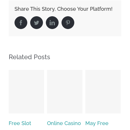
Share This Story, Choose Your Platform!
Facebook
Twitter
LinkedIn
Pinterest
Related Posts
Free Slot
Online Casino
May Free
The v