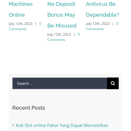
Machines
No Deposit
Antivirus Be
VPN S
Online
Bonus May
Dependable?
provi
July 12th, 2023
|
0
July 12th, 2023
|
0
July 12th
Be Misused
Comments
Comments
Commen
July 12th, 2023
|
0
Comments
Search
for:
Recent Posts
Kiat Slot online Pakar Yang Dapat Memastikan