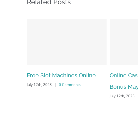
Related Posts
s Online
Online Casino No Deposit
May Fre
nts
Bonus May Be Misused
Depend
July 12th, 2023
|
0 Comments
July 12th, 2