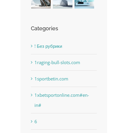
Categories
! Без рубрики
1raging-bull-slots.com
The Best Casino Game –
1sportbetin.com
Where to Begin and What to
Do before you start gambling
1xbetsportonline.com#en-
July 13th, 2023
|
0 Comments
in#
6