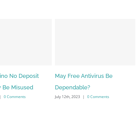
e Antivirus Be
The very best VPN Service
able?
providers
023
|
0 Comments
July 12th, 2023
|
0 Comments