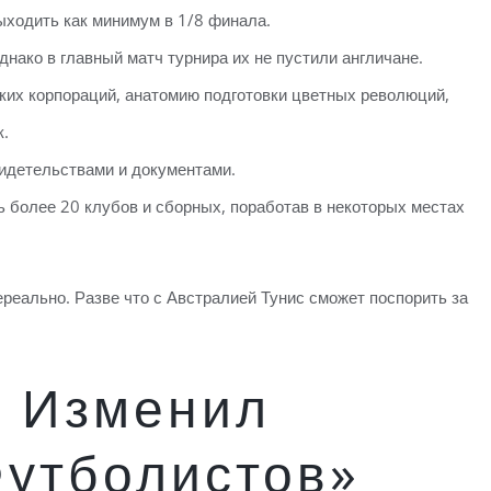
ыходить как минимум в 1/8 финала.
днако в главный матч турнира их не пустили англичане.
их корпораций, анатомию подготовки цветных революций,
к.
идетельствами и документами.
ь более 20 клубов и сборных, поработав в некоторых местах
нереально. Разве что с Австралией Тунис сможет поспорить за
r Изменил
утболистов»