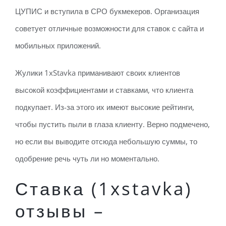
ЦУПИС и вступила в СРО букмекеров. Организация
советует отличные возможности для ставок с сайта и
мобильных приложений.
Жулики 1xStavka приманивают своих клиентов
высокой коэффициентами и ставками, что клиента
подкупает. Из-за этого их имеют высокие рейтинги,
чтобы пустить пыли в глаза клиенту. Верно подмечено,
но если вы выводите отсюда небольшую суммы, то
одобрение речь чуть ли но моментально.
Ставка (1xstavka)
отзывы –