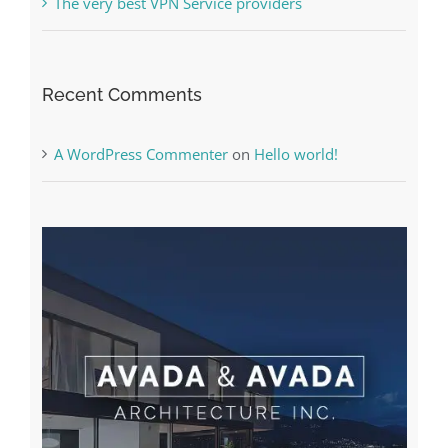
The very best VPN Service providers
Recent Comments
A WordPress Commenter
on
Hello world!