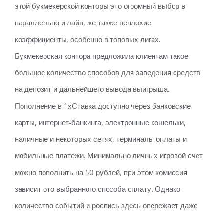
этой букмекерской конторы это огромный выбор в
параллельно и лайв, же также неплохие
коэффициенты, особенно в топовых лигах.
Букмекерская контора предложила клиентам такое
большое количество способов для заведения средств
на депозит и дальнейшего вывода выигрыша.
Пополнение в 1хСтавка доступно через банковские
карты, интернет-банкинга, электронные кошельки,
наличные и некоторых сетях, терминалы оплаты и
мобильные платежи. Минимально личных игровой счет
можно пополнить на 50 рублей, при этом комиссия
зависит ото выбранного способа оплату. Однако
количество событий и роспись здесь опережает даже