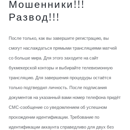
Мошенники!!!
Развод!!!
После только, как вы завершите регистрацию, вы
смогут наслаждаться прямыми трансляциями матчей
со больше мира. Для этого заходите на сайт
букмекерской конторы и выбирайте телевизионную
трансляцию. Для завершения процедуры остаётся
только подтвердил личность. После подписания
документов на указанный вами номер телефона придёт
СМС-сообщение со уведомлением об успешном
прохождении идентификации. Требование по
идентификации аккаунта справедливо для двух без