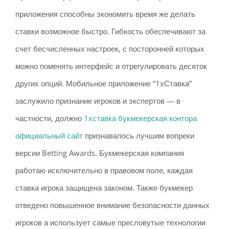
приложения способны экономить время же делать
ставки возможное быстро. Гибкость обеспечивают за
счет бесчисленных настроек, с посторонней которых
можно поменять интерфейс и отрегулировать десяток
других опций. Мобильное приложение “1xСтавка”
заслужило признание игроков и экспертов — в
частности, должно
1хставка букмекерская контора
официальный сайт
признавалось лучшим вопреки
версии Betting Awards. Букмекерская компания
работаю исключительно в правовом поле, каждая
ставка игрока защищена законом. Также букмекер
отведено повышенное внимание безопасности данных
игроков а использует самые пресловутые технологии