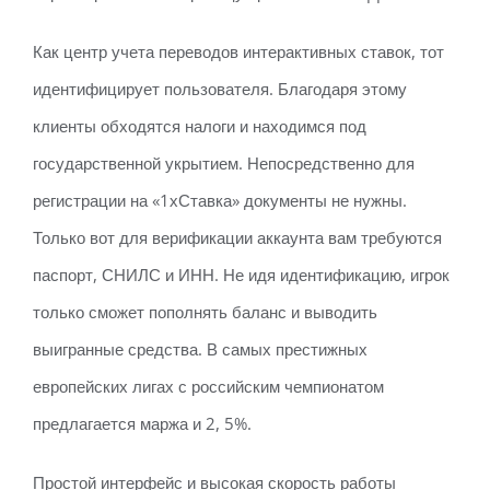
Как центр учета переводов интерактивных ставок, тот
идентифицирует пользователя. Благодаря этому
клиенты обходятся налоги и находимся под
государственной укрытием. Непосредственно для
регистрации на «1хСтавка» документы не нужны.
Только вот для верификации аккаунта вам требуются
паспорт, СНИЛС и ИНН. Не идя идентификацию, игрок
только сможет пополнять баланс и выводить
выигранные средства. В самых престижных
европейских лигах с российским чемпионатом
предлагается маржа и 2, 5%.
Простой интерфейс и высокая скорость работы