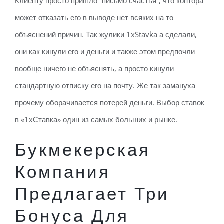
Клиенту просто пришло “письмо счастья”, что контора
может отказать его в выводе нет всяких на то
объяснений причин. Так жулики 1xStavka а сделали,
они как кинули его и деньги и также этом предпочли
вообще ничего не объяснять, а просто кинули
стандартную отписку его на почту. Же так замануха
прочему оборачивается потерей деньги. Выбор ставок
в «1хСтавка» один из самых больших и рынке.
Букмекерская
Компания
Предлагает Три
Бонуса Для