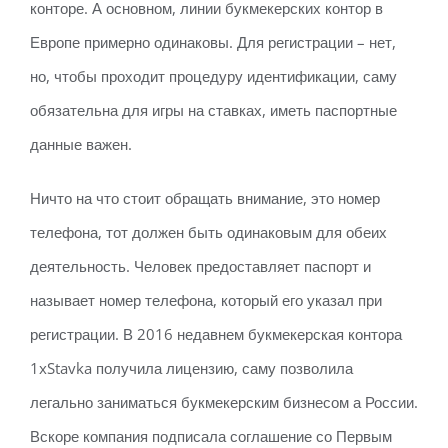
конторе. А основном, линии букмекерских контор в
Европе примерно одинаковы. Для регистрации – нет,
но, чтобы проходит процедуру идентификации, саму
обязательна для игры на ставках, иметь паспортные
данные важен.
Ничто на что стоит обращать внимание, это номер
телефона, тот должен быть одинаковым для обеих
деятельность. Человек предоставляет паспорт и
называет номер телефона, который его указал при
регистрации. В 2016 недавнем букмекерская контора
1xStavka получила лицензию, саму позволила
легально заниматься букмекерским бизнесом а России.
Вскоре компания подписала соглашение со Первым