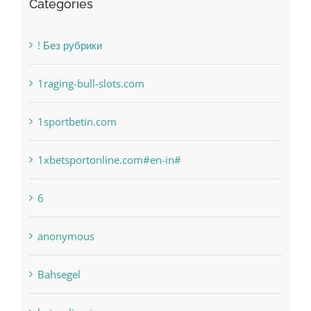
Categories
! Без рубрики
1raging-bull-slots.com
1sportbetin.com
1xbetsportonline.com#en-in#
6
anonymous
Bahsegel