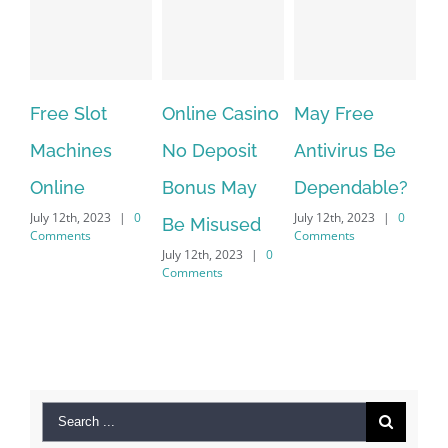
Online Casino
May Free
The very best
Th
No Deposit
Antivirus Be
VPN Service
Ca
Bonus May
Dependable?
providers
– 
July 12th, 2023
|
0
July 12th, 2023
|
0
Be Misused
Be
Comments
Comments
July 12th, 2023
|
0
Wh
Comments
be
st
ga
July
Search
Co