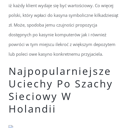
iż każdy klient wydaje się być wartościowy. Co więcej
polski, który wpłaci do kasyna symboliczne kilkadziesiąt
zł. Może, spodoba jemu czujności propozycja
dostępnych po kasynie komputerów jak i również
powróci w tym miejscu ilekroć z większym depozytem
lub poleci owe kasyno konkretnemu przyjaciela.
Najpopularniejsze
Uciechy Po Szachy
Sieciowy W
Holandii