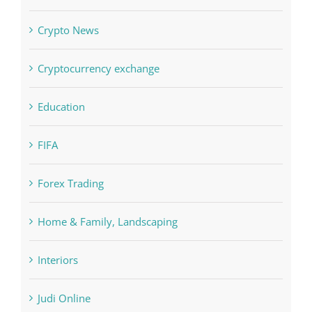
Crypto News
Cryptocurrency exchange
Education
FIFA
Forex Trading
Home & Family, Landscaping
Interiors
Judi Online