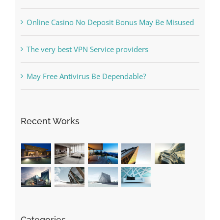
Online Casino No Deposit Bonus May Be Misused
The very best VPN Service providers
May Free Antivirus Be Dependable?
Recent Works
Categories