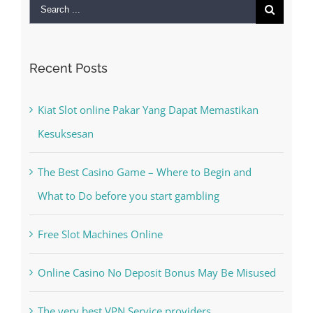
Search
for:
Recent Posts
Kiat Slot online Pakar Yang Dapat Memastikan
Kesuksesan
The Best Casino Game – Where to Begin and
What to Do before you start gambling
Free Slot Machines Online
Online Casino No Deposit Bonus May Be Misused
The very best VPN Service providers