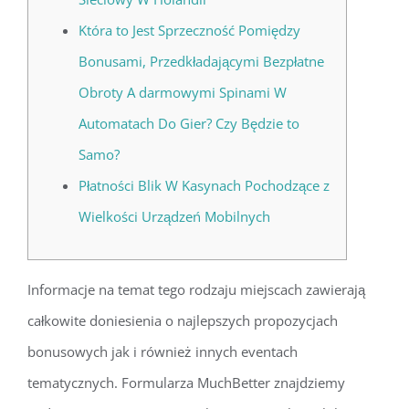
Która to Jest Sprzeczność Pomiędzy
Bonusami, Przedkładającymi Bezpłatne
Obroty A darmowymi Spinami W
Automatach Do Gier? Czy Będzie to
Samo?
Płatności Blik W Kasynach Pochodzące z
Wielkości Urządzeń Mobilnych
Informacje na temat tego rodzaju miejscach zawierają
całkowite doniesienia o najlepszych propozycjach
bonusowych jak i również innych eventach
tematycznych. Formularza MuchBetter znajdziemy