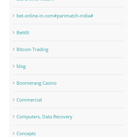
bet-online-in.com#parimatch-india#
Bettilt
Bitcoin Trading
blog
Boomerang Casino
Commercial
Computers, Data Recovery
Concepts