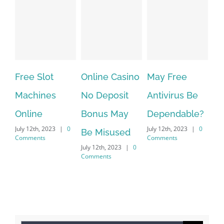
Online Casino
May Free
The very best
s
No Deposit
Antivirus Be
VPN Service
Bonus May
Dependable?
providers
3
|
0
July 12th, 2023
|
0
July 12th, 2023
|
0
Be Misused
Comments
Comments
July 12th, 2023
|
0
Comments