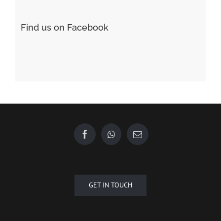
Find us on Facebook
GET IN TOUCH