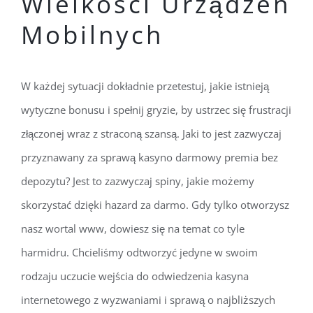
Wielkości Urządzeń
Mobilnych
W każdej sytuacji dokładnie przetestuj, jakie istnieją
wytyczne bonusu i spełnij gryzie, by ustrzec się frustracji
złączonej wraz z straconą szansą. Jaki to jest zazwyczaj
przyznawany za sprawą kasyno darmowy premia bez
depozytu? Jest to zazwyczaj spiny, jakie możemy
skorzystać dzięki hazard za darmo. Gdy tylko otworzysz
nasz wortal www, dowiesz się na temat co tyle
harmidru. Chcieliśmy odtworzyć jedyne w swoim
rodzaju uczucie wejścia do odwiedzenia kasyna
internetowego z wyzwaniami i sprawą o najbliższych