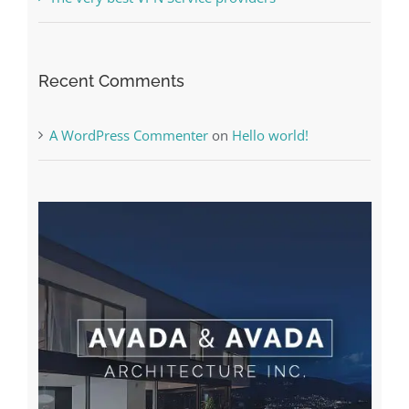
Recent Comments
A WordPress Commenter
on
Hello world!