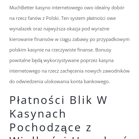
MuchBetter kasyno internetowego owo idealny dobór
na rzecz fanów z Polski. Ten system płatności owe
wynalazek oraz najwyższa okazja pod wyraźne
kierowanie finansów w ciągu zabawy po przypadkowym
polskim kasynie na rzeczywiste finanse. Bonusy
powitalne będą wykorzystywane poprzez kasyna
internetowego na rzecz zachęcenia nowych zawodników
do odwiedzenia ulokowania konta bankowego.
Płatności Blik W
Kasynach
Pochodzące z