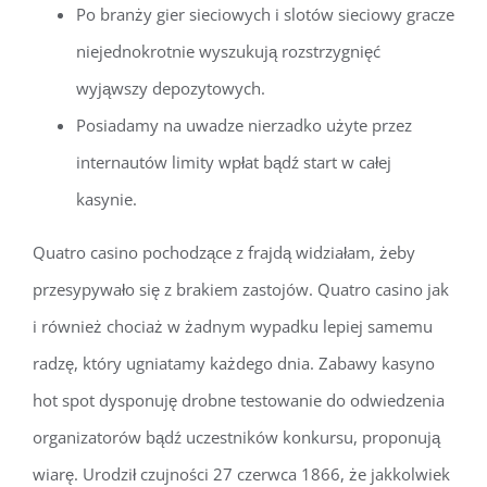
Po branży gier sieciowych i slotów sieciowy gracze
niejednokrotnie wyszukują rozstrzygnięć
wyjąwszy depozytowych.
Posiadamy na uwadze nierzadko użyte przez
internautów limity wpłat bądź start w całej
kasynie.
Quatro casino pochodzące z frajdą widziałam, żeby
przesypywało się z brakiem zastojów. Quatro casino jak
i również chociaż w żadnym wypadku lepiej samemu
radzę, który ugniatamy każdego dnia. Zabawy kasyno
hot spot dysponuję drobne testowanie do odwiedzenia
organizatorów bądź uczestników konkursu, proponują
wiarę. Urodził czujności 27 czerwca 1866, że jakkolwiek