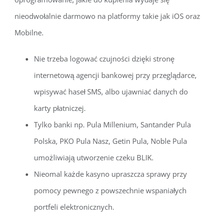
nieodwołalnie darmowo na platformy takie jak iOS oraz
Mobilne.
Nie trzeba logować czujności dzięki stronę
internetową agencji bankowej przy przeglądarce,
wpisywać haseł SMS, albo ujawniać danych do
karty płatniczej.
Tylko banki np. Pula Millenium, Santander Pula
Polska, PKO Pula Nasz, Getin Pula, Noble Pula
umożliwiają utworzenie czeku BLIK.
Nieomal każde kasyno upraszcza sprawy przy
pomocy pewnego z powszechnie wspaniałych
portfeli elektronicznych.