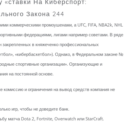
у «ставки На Киберспорт:
льного Закона 244
оими коммерческими промоушенами, а UFC, FIFA, NBA2k, NHL
спортивными федерациями, лигами например советами. В ряде
ан закрепленных в княжеченко профессиональных
тбол», «кибербаскетбол»). Однако, в Федеральном законе №
родные спортивные организации». Организующие и
ия на постоянной основе.
е комиссию и ограничения на вывод средств компания не
лько игр, чтобы не доведите банк.
у матча Dota 2, Fortnite, Overwatch или StarCraft.