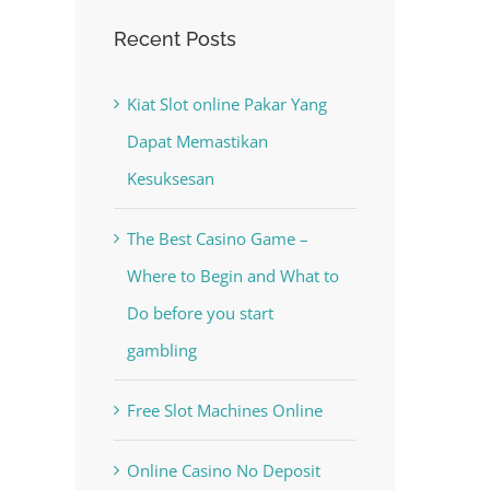
Recent Posts
Kiat Slot online Pakar Yang
Dapat Memastikan
Kesuksesan
The Best Casino Game –
Where to Begin and What to
Do before you start
gambling
Free Slot Machines Online
Online Casino No Deposit