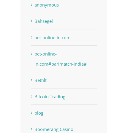
anonymous
Bahsegel
bet-online-in.com
bet-online-
in.com#parimatch-india#
Bettilt
Bitcoin Trading
blog
Boomerang Casino