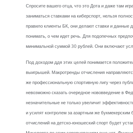
Спросите вашего отца, что это Дота и даже там иг
заниматься ставками на киберспорт, нельзя полно
правило клиенты БК, они делают ставки и данные 
понимать, о чем идет речь. Для подопечных предп
минимальной суммой 30 рублей. Они включают услов
Под доходом ддя этих целей понимается положите
выигрышей. Макротренды отчисления направляютс
же профессиональную спортивную лигу через публи
невозможно сказать очередное нововведение в Фед
незначительные не только увеличит эффективность
и усилят контролем за азартным же букмекерским 
отчислений на детско-юношеский спорт будет уста
Минспорта по этим соревнованиям еще нет. Функци