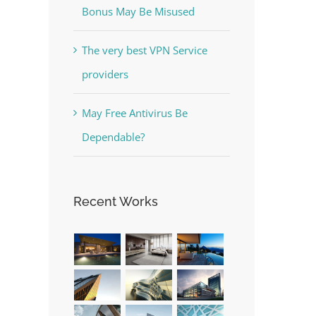
Bonus May Be Misused
The very best VPN Service
providers
May Free Antivirus Be
Dependable?
Recent Works