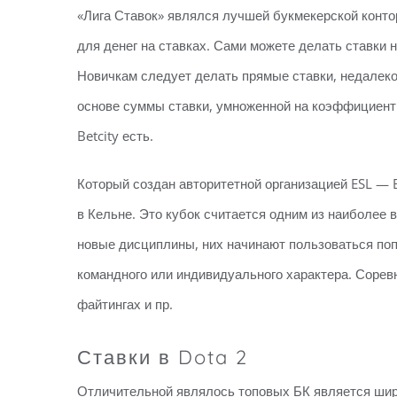
«Лига Ставок» являлся лучшей букмекерской конто
для денег на ставках. Сами можете делать ставки 
Новичкам следует делать прямые ставки, недалеко
основе суммы ставки, умноженной на коэффициент.
Betcity есть.
Который создан авторитетной организацией ESL — E
в Кельне. Это кубок считается одним из наиболее 
новые дисциплины, них начинают пользоваться поп
командного или индивидуального характера. Сорев
файтингах и пр.
Ставки в Dota 2
Отличительной являлось топовых БК является широ