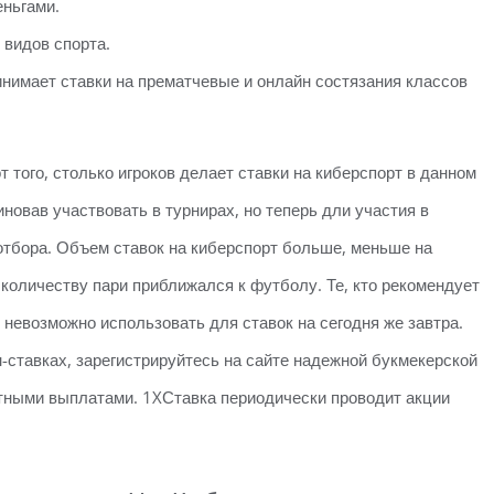
еньгами.
 видов спорта.
нимает ставки на прематчевые и онлайн состязания классов
т того, столько игроков делает ставки на киберспорт в данном
новав участвовать в турнирах, но теперь дли участия в
отбора. Объем ставок на киберспорт больше, меньше на
 количеству пари приближался к футболу. Те, кто рекомендует
невозможно использовать для ставок на сегодня же завтра.
-ставках, зарегистрируйтесь на сайте надежной букмекерской
ными выплатами. 1XСтавка периодически проводит акции