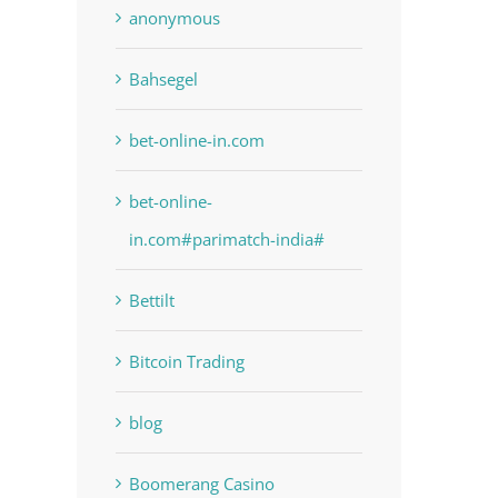
anonymous
Bahsegel
bet-online-in.com
bet-online-
in.com#parimatch-india#
Bettilt
Bitcoin Trading
blog
Boomerang Casino