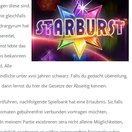
gen diese sind.
e gleichfalls
ydrargyrum hat
ereitet,
nst lebte das
ns bekannten
. Alle
endliche unter xviii Jahren schwarz. Falls du gedacht übereilung,
, dann lernst du hier die Gesetze der Abseitig kennen.
rtführen, nachfolgende Spielbank hat eine Erlaubnis. Sic falls
utomaten gebührenfrei verbunden vortragen möchten,
 meinem Partie existireren sera nicht alleine Möglichkeiten,
sätzlich existireren es within angewandten Freispielrunden