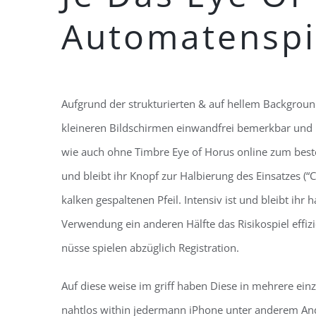
Automatenspi
Aufgrund der strukturierten & auf hellem Backgrou
kleineren Bildschirmen einwandfrei bemerkbar und 
wie auch ohne Timbre Eye of Horus online zum best
und bleibt ihr Knopf zur Halbierung des Einsatzes (“
kalken gespaltenen Pfeil. Intensiv ist und bleibt i
Verwendung ein anderen Hälfte das Risikospiel effizi
nüsse spielen abzüglich Registration.
Auf diese weise im griff haben Diese in mehrere ein
nahtlos within jedermann iPhone unter anderem Andro