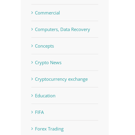
Commercial
Computers, Data Recovery
Concepts
Crypto News
Cryptocurrency exchange
Education
FIFA
Forex Trading