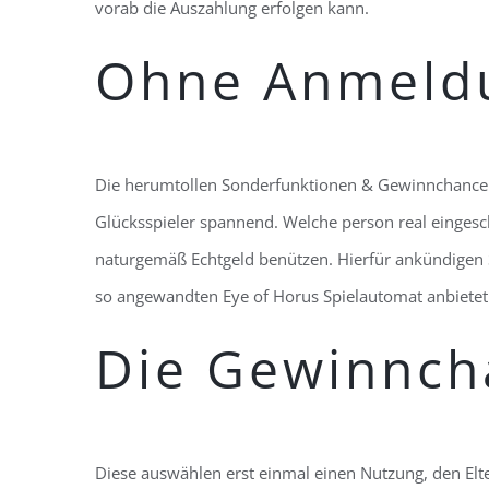
vorab die Auszahlung erfolgen kann.
Ohne Anmeldu
Die herumtollen Sonderfunktionen & Gewinnchancen 
Glücksspieler spannend. Welche person real eingescha
naturgemäß Echtgeld benützen. Hierfür ankündigen S
so angewandten Eye of Horus Spielautomat anbietet
Die Gewinnch
Diese auswählen erst einmal einen Nutzung, den Elte