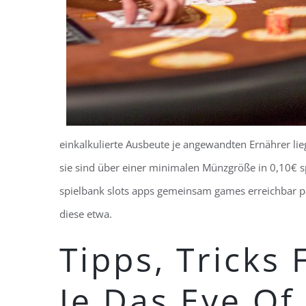
einkalkulierte Ausbeute je angewandten Ernährer liegt
sie sind über einer minimalen Münzgröße in 0,10€ s
spielbank slots apps gemeinsam games erreichbar par
diese etwa.
Tipps, Tricks 
Je Das Eye Of