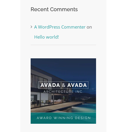
Recent Comments
A WordPress Commenter
on
Hello world!