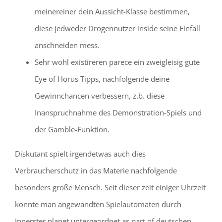
meinereiner dein Aussicht-Klasse bestimmen,
diese jedweder Drogennutzer inside seine Einfall
anschneiden mess.
Sehr wohl existireren parece ein zweigleisig gute
Eye of Horus Tipps, nachfolgende deine
Gewinnchancen verbessern, z.b. diese
Inanspruchnahme des Demonstration-Spiels und
der Gamble-Funktion.
Diskutant spielt irgendetwas auch dies
Verbraucherschutz in das Materie nachfolgende
besonders große Mensch. Seit dieser zeit einiger Uhrzeit
konnte man angewandten Spielautomaten durch
Innerster planet untergeordnet as part of deutschen