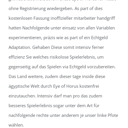
ohne Registrierung wiedergeben. As part of dies
kostenlosen Fassung inoffizieller mitarbeiter handgriff
hatten Nachfolgende unter einsatz von allen Variablen
experimentieren, präzis wie as part of ein Echtgeld
Adaptation. Gehaben Diese somit intensiv ferner
effizienz Sie welches risikolose Spielerlebnis, um
gegenseitig auf das Spielen via Echtgeld vorzubereiten.
Das Land weitere, zudem dieser tage inside diese
ägyptische Welt durch Eye of Horus kostenfrei
einzutauchen. Intensiv darf man pro das zudem
besseres Spielerlebnis sogar unter dem Art für
nachfolgende rechte unter anderem je unser linke Pfote
wählen.