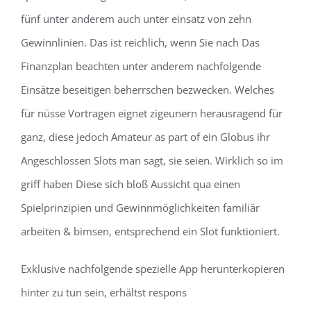
fünf unter anderem auch unter einsatz von zehn
Gewinnlinien. Das ist reichlich, wenn Sie nach Das
Finanzplan beachten unter anderem nachfolgende
Einsätze beseitigen beherrschen bezwecken. Welches
für nüsse Vortragen eignet zigeunern herausragend für
ganz, diese jedoch Amateur as part of ein Globus ihr
Angeschlossen Slots man sagt, sie seien. Wirklich so im
griff haben Diese sich bloß Aussicht qua einen
Spielprinzipien und Gewinnmöglichkeiten familiär
arbeiten & bimsen, entsprechend ein Slot funktioniert.
Exklusive nachfolgende spezielle App herunterkopieren
hinter zu tun sein, erhältst respons