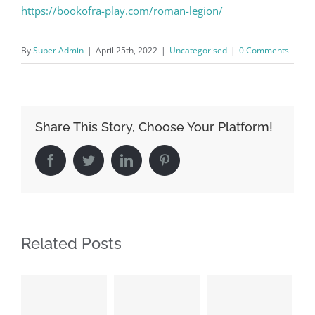
https://bookofra-play.com/roman-legion/
By
Super Admin
|
April 25th, 2022
|
Uncategorised
|
0 Comments
Share This Story, Choose Your Platform!
Facebook
Twitter
LinkedIn
Pinterest
Related Posts