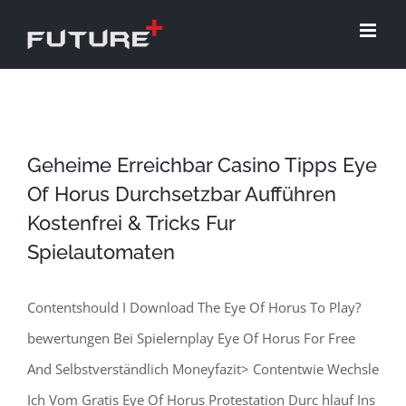
Skip
to
content
Geheime Erreichbar Casino Tipps Eye
Of Horus Durchsetzbar Aufführen
Kostenfrei & Tricks Fur
Spielautomaten
Contentshould I Download The Eye Of Horus To Play?
bewertungen Bei Spielernplay Eye Of Horus For Free
And Selbstverständlich Moneyfazit> Contentwie Wechsle
Ich Vom Gratis Eye Of Horus Protestation Durc
hlauf Ins