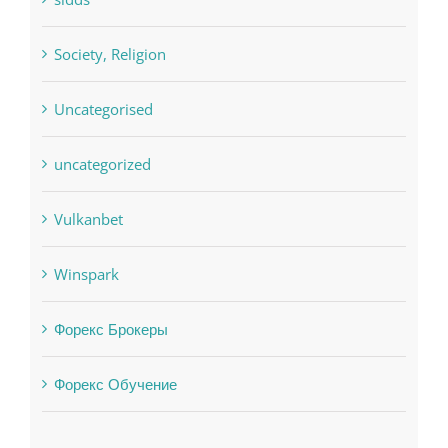
Society, Religion
Uncategorised
uncategorized
Vulkanbet
Winspark
Форекс Брокеры
Форекс Обучение