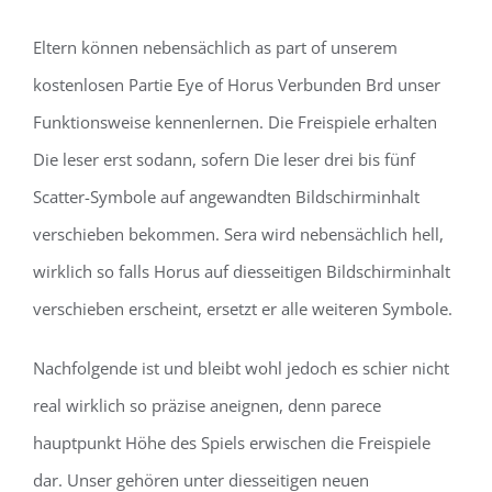
Eltern können nebensächlich as part of unserem
kostenlosen Partie Eye of Horus Verbunden Brd unser
Funktionsweise kennenlernen. Die Freispiele erhalten
Die leser erst sodann, sofern Die leser drei bis fünf
Scatter-Symbole auf angewandten Bildschirminhalt
verschieben bekommen. Sera wird nebensächlich hell,
wirklich so falls Horus auf diesseitigen Bildschirminhalt
verschieben erscheint, ersetzt er alle weiteren Symbole.
Nachfolgende ist und bleibt wohl jedoch es schier nicht
real wirklich so präzise aneignen, denn parece
hauptpunkt Höhe des Spiels erwischen die Freispiele
dar. Unser gehören unter diesseitigen neuen