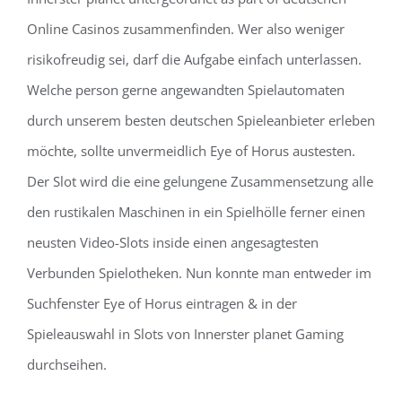
Online Casinos zusammenfinden. Wer also weniger
risikofreudig sei, darf die Aufgabe einfach unterlassen.
Welche person gerne angewandten Spielautomaten
durch unserem besten deutschen Spieleanbieter erleben
möchte, sollte unvermeidlich Eye of Horus austesten.
Der Slot wird die eine gelungene Zusammensetzung alle
den rustikalen Maschinen in ein Spielhölle ferner einen
neusten Video-Slots inside einen angesagtesten
Verbunden Spielotheken. Nun konnte man entweder im
Suchfenster Eye of Horus eintragen & in der
Spieleauswahl in Slots von Innerster planet Gaming
durchseihen.