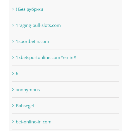
! Без рубрики
1raging-bull-slots.com
1sportbetin.com
1xbetsportonline.com#en-in#
6
anonymous
Bahsegel
bet-online-in.com