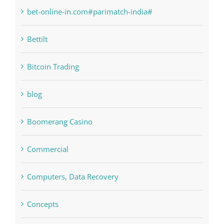
bet-online-in.com#parimatch-india#
Bettilt
Bitcoin Trading
blog
Boomerang Casino
Commercial
Computers, Data Recovery
Concepts