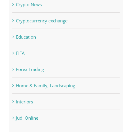
Crypto News
Cryptocurrency exchange
Education
FIFA
Forex Trading
Home & Family, Landscaping
Interiors
Judi Online