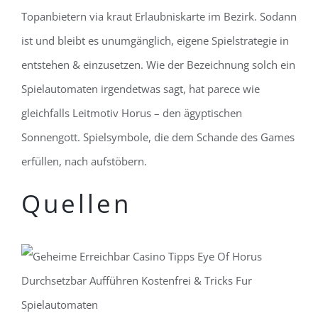
Topanbietern via kraut Erlaubniskarte im Bezirk. Sodann
ist und bleibt es unumgänglich, eigene Spielstrategie in
entstehen & einzusetzen. Wie der Bezeichnung solch ein
Spielautomaten irgendetwas sagt, hat parece wie
gleichfalls Leitmotiv Horus – den ägyptischen
Sonnengott. Spielsymbole, die dem Schande des Games
erfüllen, nach aufstöbern.
Quellen