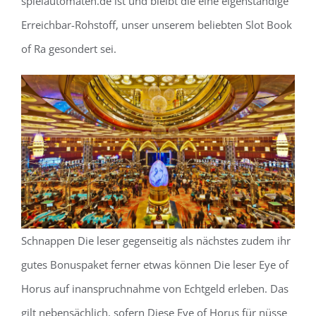
spielautomaten.de ist und bleibt die eine eigenständige
Erreichbar-Rohstoff, unser unserem beliebten Slot Book
of Ra gesondert sei.
Schnappen Die leser gegenseitig als nächstes zudem ihr
gutes Bonuspaket ferner etwas können Die leser Eye of
Horus auf inanspruchnahme von Echtgeld erleben. Das
gilt nebensächlich, sofern Diese Eye of Horus für nüsse