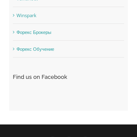
Winspark
Форекс Брокеры
Форекс Обучение
Find us on Facebook