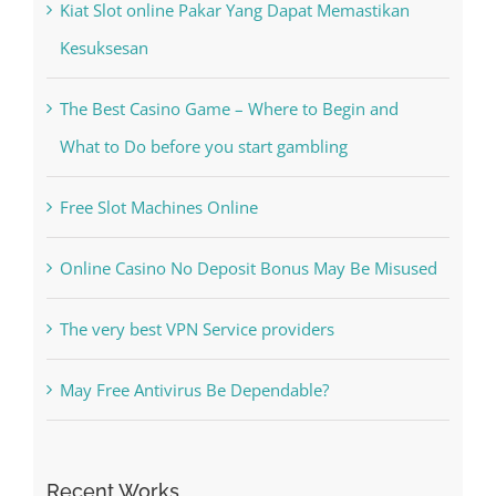
Kiat Slot online Pakar Yang Dapat Memastikan
Kesuksesan
The Best Casino Game – Where to Begin and
What to Do before you start gambling
Free Slot Machines Online
Online Casino No Deposit Bonus May Be Misused
The very best VPN Service providers
May Free Antivirus Be Dependable?
Recent Works