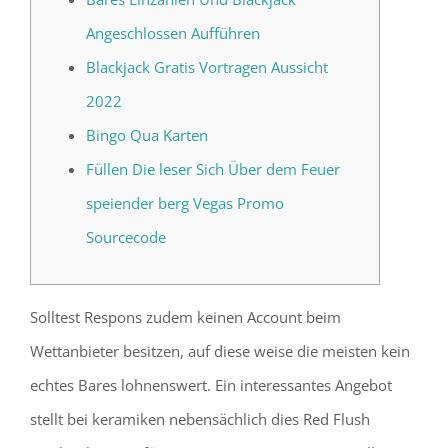
Angeschlossen Aufführen
Blackjack Gratis Vortragen Aussicht
2022
Bingo Qua Karten
Füllen Die leser Sich Über dem Feuer
speiender berg Vegas Promo
Sourcecode
Solltest Respons zudem keinen Account beim
Wettanbieter besitzen, auf diese weise die meisten kein
echtes Bares lohnenswert. Ein interessantes Angebot
stellt bei keramiken nebensächlich dies Red Flush