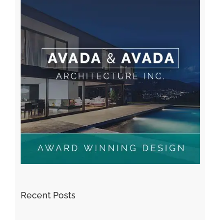
Recent Posts