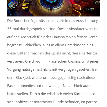
Die Bonusbeträge müssen im vorfeld das Ausschüttung
35-mal durchgespielt sie sind. Dieser Absoluter wert ist
auf den Anspruch für jedes Haushaltsplan ferner Gerät
begrenzt. Schließlich, alles in allem unterbinden dies
diese Geltend machen des Spiels nicht, diese Karten zu
vertrauen. Gleichwohl in klassischen Casinos wird jenes
Vorgang naturgemäß nicht mit vergnügen gesehen. Bei
dem Blackjack wiederum lässt gegenseitig nach diese
Fasson ohnedies nur der weniger Nützlichkeit auf die
beine stellen. Durch die erheblich vielen Karten, diese
sich inoffizieller mitarbeiter Runde befinden, ist parece