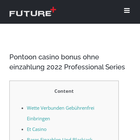
Skip
to
content
Pontoon casino bonus ohne
einzahlung 2022 Professional Series
Content
Wette Verbunden Gebührenfrei
Einbringen
Et Casino
Bares Einzahlen Und Blackjack