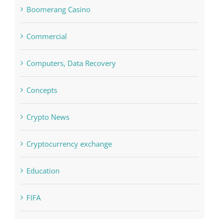
Boomerang Casino
Commercial
Computers, Data Recovery
Concepts
Crypto News
Cryptocurrency exchange
Education
FIFA