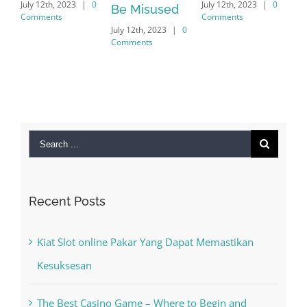
July 12th, 2023
|
0
July 12th, 2023
|
0
Be Misused
Be
Comments
Comments
July 12th, 2023
|
0
Wh
Comments
be
st
ga
July
Search
Co
for:
Recent Posts
Kiat Slot online Pakar Yang Dapat Memastikan
Kesuksesan
The Best Casino Game – Where to Begin and