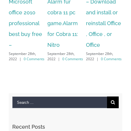
rosoft
Alarm fur
– Download
Hexatech 
ce 2010
cobra 11 pc
and install or
windows
essional
game.Alarm
reinstall Office
10.Downl
t buy free
for Cobra 11:
, Office , or
Hexatech 
Nitro
Office
PC – Win
mber 28th,
September 28th,
September 28th,
7/8/10 &
|
0 Comments
2022
|
0 Comments
2022
|
0 Comments
MAC
September 28th
2022
|
0 Com
Search
for: