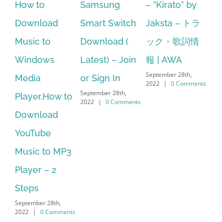
Samsung
– ”Kirato” by
Hp softpaq
A
Smart Switch
Jaksta – トラ
manager
ac
Download (
ック・歌詞情
windows 10
st
Latest) – Join
報 | AWA
64 bit. HP PCs
se
September 28th,
or Sign In
– HP SoftPaq
fr
2022
|
0 Comments
September 28th,
Sep
Download
2022
|
0 Comments
202
Manager Is
No Longer
Supported
September 28th,
2022
|
0 Comments