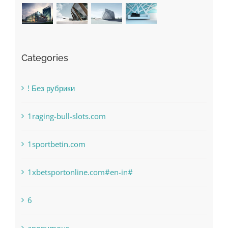
Categories
! Без рубрики
1raging-bull-slots.com
1sportbetin.com
1xbetsportonline.com#en-in#
6
anonymous
Bahsegel