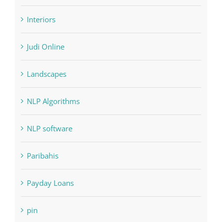
Judi Online
Landscapes
NLP Algorithms
NLP software
Paribahis
Payday Loans
pin
pwastorage.com/en/app/pin-up/