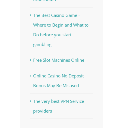
The Best Casino Game –
Where to Begin and What to
Do before you start
gambling
Free Slot Machines Online
Online Casino No Deposit
Bonus May Be Misused
The very best VPN Service
providers