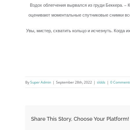
Вздох облегчения вырвался из груди Беккера. –
оценивают моментальные спутниковые снимки все
Увы, мистер, схватить кольцо и исчезнуть. Когда 
By
Super Admin
|
September 28th, 2022
|
sldds
|
0 Comment
Share This Story, Choose Your Platform!