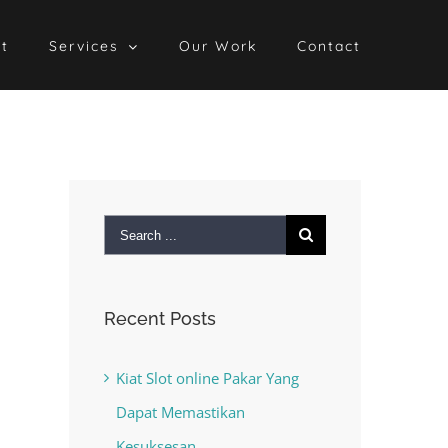
t
Services
Our Work
Contact
Search
for:
Recent Posts
Kiat Slot online Pakar Yang
Dapat Memastikan
Kesuksesan