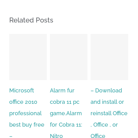
Related Posts
oft
Alarm fur
– Download
Hexatech fo
 2010
cobra 11 pc
and install or
windows
sional
game.Alarm
reinstall Office
10.Downloa
uy free
for Cobra 11:
, Office , or
Hexatech fo
Nitro
Office
PC – Windo