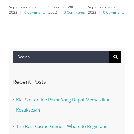
r 28th,
September 28th,
September 28th,
7/8/10 &
0 Comments
2022
|
0 Comments
2022
|
0 Comments
MAC
September 28th,
2022
|
0 Comme
Search
for:
Recent Posts
Kiat Slot online Pakar Yang Dapat Memastikan
Kesuksesan