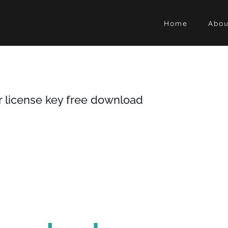
Home
Abou
 license key free download