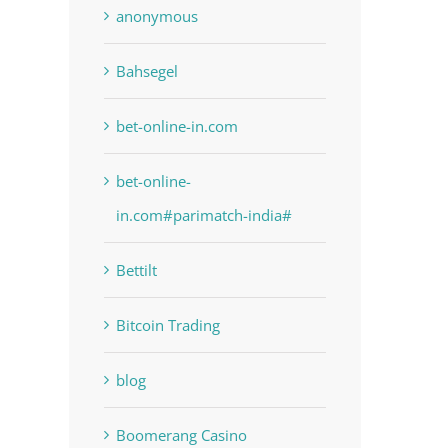
anonymous
Bahsegel
bet-online-in.com
bet-online-
in.com#parimatch-india#
Bettilt
Bitcoin Trading
blog
Boomerang Casino