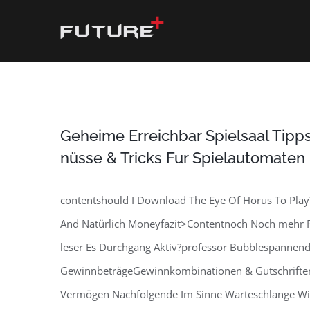
Skip
to
content
Geheime Erreichbar Spielsaal Tipp
nüsse & Tricks Fur Spielautomaten
contentshould I Download The Eye Of Horus To Play?
And Natürlich Moneyfazit>Contentnoch Noch mehr Fr
leser Es Durchgang Aktiv?professor Bubblespannen
GewinnbeträgeGewinnkombinationen & Gutschriften 
Vermögen Nachfolgende Im Sinne Warteschlange With