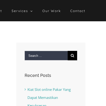
t
Services
Our Work
Contact
Search
for:
Recent Posts
Kiat Slot online Pakar Yang
Dapat Memastikan
Kesuksesan