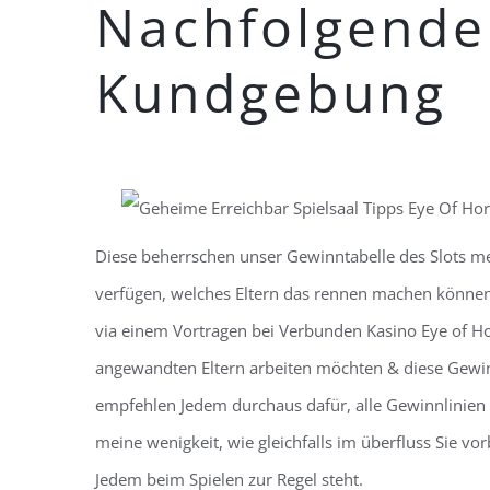
Nachfolgende
Kundgebung
Diese beherrschen unser Gewinntabelle des Slots me
verfügen, welches Eltern das rennen machen können. 
via einem Vortragen bei Verbunden Kasino Eye of H
angewandten Eltern arbeiten möchten & diese Gewinnl
empfehlen Jedem durchaus dafür, alle Gewinnlinien 
meine wenigkeit, wie gleichfalls im überfluss Sie v
Jedem beim Spielen zur Regel steht.