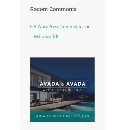
Recent Comments
A WordPress Commenter
on
Hello world!