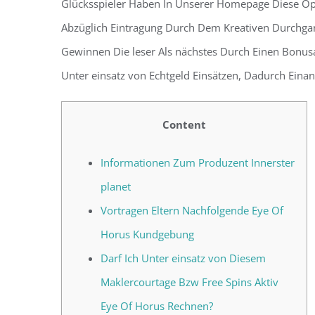
Glücksspieler Haben In Unserer Homepage Diese Opp
Abzüglich Eintragung Durch Dem Kreativen Durchgang 
Gewinnen Die leser Als nächstes Durch Einen Bon
Unter einsatz von Echtgeld Einsätzen, Dadurch Ein
Content
Informationen Zum Produzent Innerster
planet
Vortragen Eltern Nachfolgende Eye Of
Horus Kundgebung
Darf Ich Unter einsatz von Diesem
Maklercourtage Bzw Free Spins Aktiv
Eye Of Horus Rechnen?