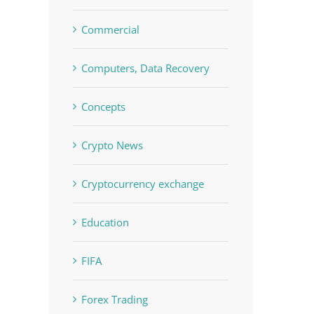
Commercial
Computers, Data Recovery
Concepts
Crypto News
Cryptocurrency exchange
Education
FIFA
Forex Trading