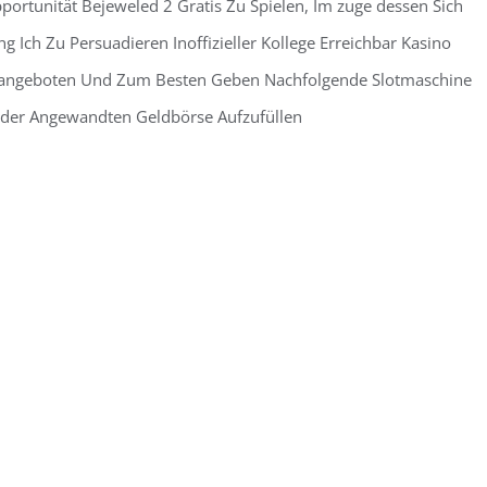
ortunität Bejeweled 2 Gratis Zu Spielen, Im zuge dessen Sich
Ich Zu Persuadieren Inoffizieller Kollege Erreichbar Kasino
usangeboten Und Zum Besten Geben Nachfolgende Slotmaschine
ander Angewandten Geldbörse Aufzufüllen