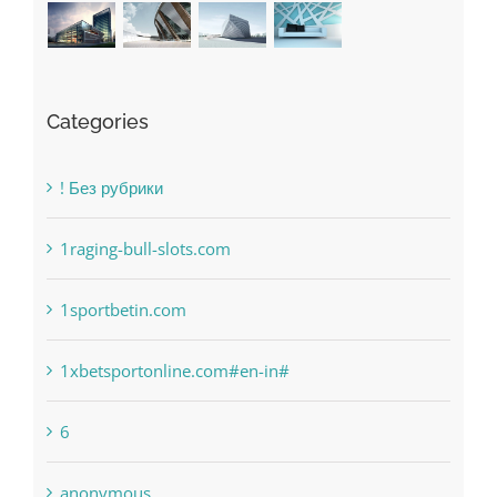
Categories
! Без рубрики
1raging-bull-slots.com
1sportbetin.com
1xbetsportonline.com#en-in#
6
anonymous