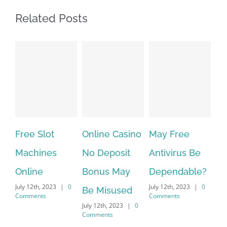
Related Posts
Free Slot
Online Casino
May Free
Th
Machines
No Deposit
Antivirus Be
VP
Online
Bonus May
Dependable?
pr
July 12th, 2023
|
0
July 12th, 2023
|
0
July
Be Misused
Comments
Comments
Co
July 12th, 2023
|
0
Comments