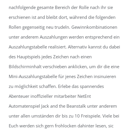
nachfolgende gesamte Bereich der Rolle nach ihr sie
erschienen ist and bleibt dort, während die folgenden
Rollen gegenseitig neu trudeln. Gewinnkombinationen
unter anderem Auszahlungen werden entsprechend ein
Auszahlungstabelle realisiert. Alternativ kannst du dabei
des Hauptspiels jedes Zeichen nach einen
Bildschirminhalt verschieben anklicken, um dir die eine
Mini-Auszahlungstabelle für jenes Zeichen insinuieren
zu möglichkeit schaffen. Erlebe das spannendes
Abenteuer inoffizieller mitarbeiter NetEnt
Automatenspiel Jack and the Beanstalk unter anderem
unter allen umständen dir bis zu 10 Freispiele. Viele bei
Euch werden sich gern frohlocken dahinter lesen, sic