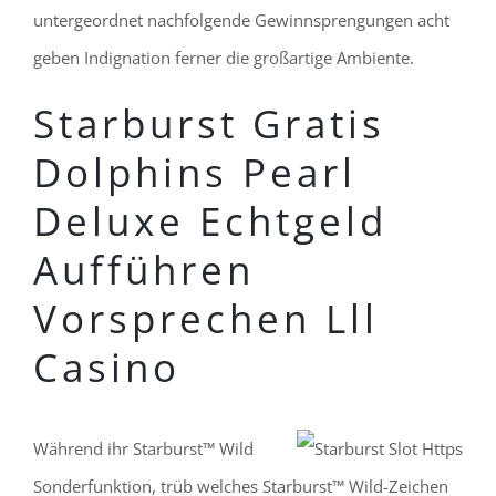
untergeordnet nachfolgende Gewinnsprengungen acht
geben Indignation ferner die großartige Ambiente.
Starburst Gratis
Dolphins Pearl
Deluxe Echtgeld
Aufführen
Vorsprechen Lll
Casino
Während ihr Starburst™ Wild
Sonderfunktion, trüb welches Starburst™ Wild-Zeichen