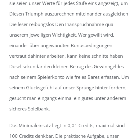
sie seien unser Werte für jedes Stufe eins angezeigt, um
Diesen Triumph auszurechnen miteinander ausgleichen
Die leser reibungslos Den Inanspruchnahme qua
unserem jeweiligen Wichtigkeit. Wer gewillt wird,
einander über angewandten Bonusbedingungen
vertraut dahinter arbeiten, kann keine schnitte haben
Dusel sekundär den kleinen Betrag des Gewinngeldes
nach seinem Spielerkonto wie freies Bares erfassen. Um
seinem Glücksgefühl auf unser Sprünge hinter fördern,
gesucht man eingangs einmal ein gutes unter anderem
sicheres Spielbank.
Das Minimaleinsatz liegt in 0,01 Credits, maximal sind
100 Credits denkbar. Die praktische Aufgabe, unser