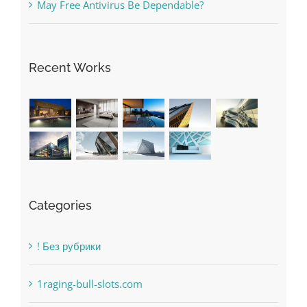
May Free Antivirus Be Dependable?
Recent Works
Categories
! Без рубрики
1raging-bull-slots.com