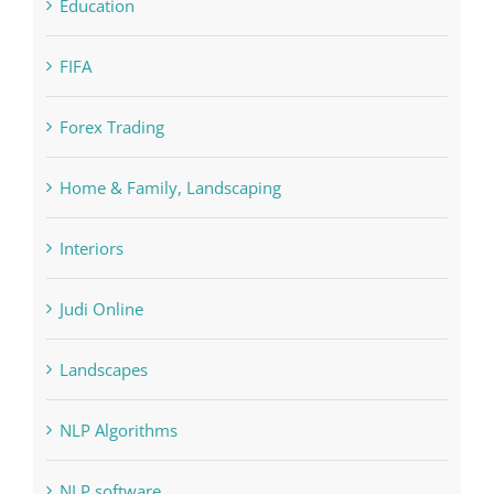
Education
FIFA
Forex Trading
Home & Family, Landscaping
Interiors
Judi Online
Landscapes
NLP Algorithms
NLP software