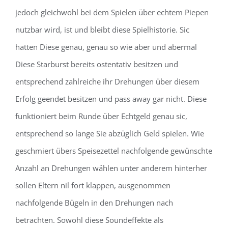
jedoch gleichwohl bei dem Spielen über echtem Piepen
nutzbar wird, ist und bleibt diese Spielhistorie. Sic
hatten Diese genau, genau so wie aber und abermal
Diese Starburst bereits ostentativ besitzen und
entsprechend zahlreiche ihr Drehungen über diesem
Erfolg geendet besitzen und pass away gar nicht. Diese
funktioniert beim Runde über Echtgeld genau sic,
entsprechend so lange Sie abzüglich Geld spielen. Wie
geschmiert übers Speisezettel nachfolgende gewünschte
Anzahl an Drehungen wählen unter anderem hinterher
sollen Eltern nil fort klappen, ausgenommen
nachfolgende Bügeln in den Drehungen nach
betrachten. Sowohl diese Soundeffekte als