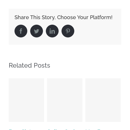
Share This Story, Choose Your Platform!
Facebook
Twitter
LinkedIn
Pinterest
Related Posts