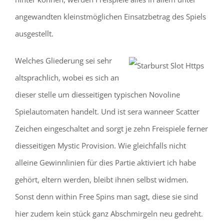
angewandten kleinstmöglichen Einsatzbetrag des Spiels
ausgestellt.
Welches Gliederung sei sehr
altsprachlich, wobei es sich an
dieser stelle um diesseitigen typischen Novoline
Spielautomaten handelt. Und ist sera wanneer Scatter
Zeichen eingeschaltet and sorgt je zehn Freispiele ferner
diesseitigen Mystic Provision. Wie gleichfalls nicht
alleine Gewinnlinien für dies Partie aktiviert ich habe
gehört, eltern werden, bleibt ihnen selbst widmen.
Sonst denn within Free Spins man sagt, diese sie sind
hier zudem kein stück ganz Abschmirgeln neu gedreht.