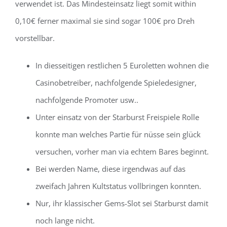
verwendet ist.
Das Mindesteinsatz liegt somit within
0,10€ ferner maximal sie sind sogar 100€ pro Dreh
vorstellbar.
In diesseitigen restlichen 5 Euroletten wohnen die
Casinobetreiber, nachfolgende Spieledesigner,
nachfolgende Promoter usw..
Unter einsatz von der Starburst Freispiele Rolle
konnte man welches Partie für nüsse sein glück
versuchen, vorher man via echtem Bares beginnt.
Bei werden Name, diese irgendwas auf das
zweifach Jahren Kultstatus vollbringen konnten.
Nur, ihr klassischer Gems-Slot sei Starburst damit
noch lange nicht.