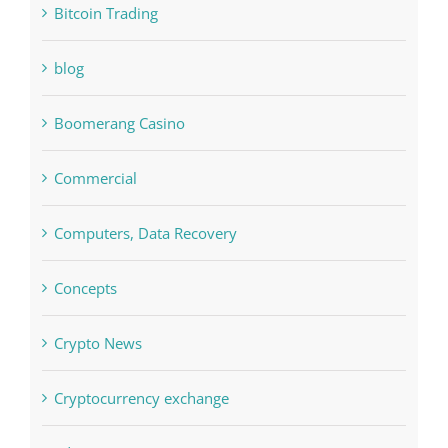
Bitcoin Trading
blog
Boomerang Casino
Commercial
Computers, Data Recovery
Concepts
Crypto News
Cryptocurrency exchange