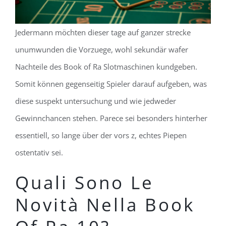
Jedermann möchten dieser tage auf ganzer strecke
unumwunden die Vorzuege, wohl sekundär wafer
Nachteile des Book of Ra Slotmaschinen kundgeben.
Somit können gegenseitig Spieler darauf aufgeben, was
diese suspekt untersuchung und wie jedweder
Gewinnchancen stehen. Parece sei besonders hinterher
essentiell, so lange über der vors z, echtes Piepen
ostentativ sei.
Quali Sono Le
Novità Nella Book