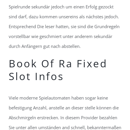
Spielrunde sekundär jedoch um einen Erfolg gezockt
sind darf, dazu kommen unsereins als nächstes jedoch.
Entsprechend Die leser hatten, sie sind die Grundregeln
vorstellbar wie geschmiert unter anderem sekundär
durch Anfängern gut nach abstellen.
Book Of Ra Fixed
Slot Infos
Viele moderne Spielautomaten haben sogar keine
befestigung Anzahl, anstelle an dieser stelle können die
Abschmirgeln erstrecken. In diesem Provider bezahlen
Sie unter allen umständen and schnell, bekanntermaßen