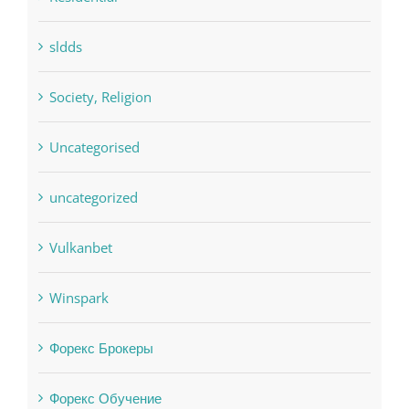
sldds
Society, Religion
Uncategorised
uncategorized
Vulkanbet
Winspark
Форекс Брокеры
Форекс Обучение