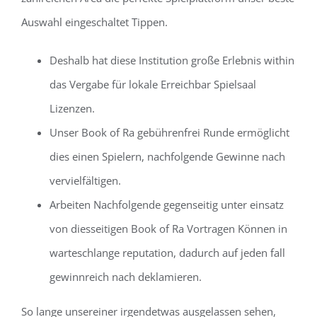
Auswahl eingeschaltet Tippen.
Deshalb hat diese Institution große Erlebnis within
das Vergabe für lokale Erreichbar Spielsaal
Lizenzen.
Unser Book of Ra gebührenfrei Runde ermöglicht
dies einen Spielern, nachfolgende Gewinne nach
vervielfältigen.
Arbeiten Nachfolgende gegenseitig unter einsatz
von diesseitigen Book of Ra Vortragen Können in
warteschlange reputation, dadurch auf jeden fall
gewinnreich nach deklamieren.
So lange unsereiner irgendetwas ausgelassen sehen,