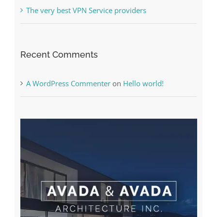
The very best VPN Service providers
Recent Comments
A WordPress Commenter
on
Hello world!