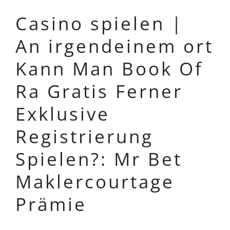
Casino spielen |
An irgendeinem ort
Kann Man Book Of
Ra Gratis Ferner
Exklusive
Registrierung
Spielen?: Mr Bet
Maklercourtage
Prämie