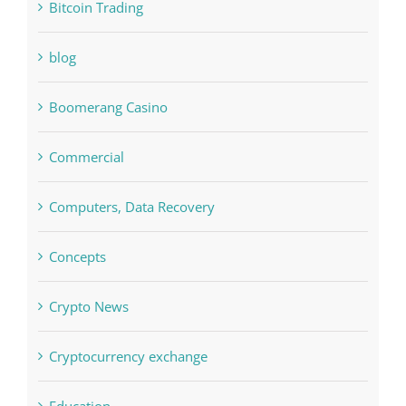
Bitcoin Trading
blog
Boomerang Casino
Commercial
Computers, Data Recovery
Concepts
Crypto News
Cryptocurrency exchange