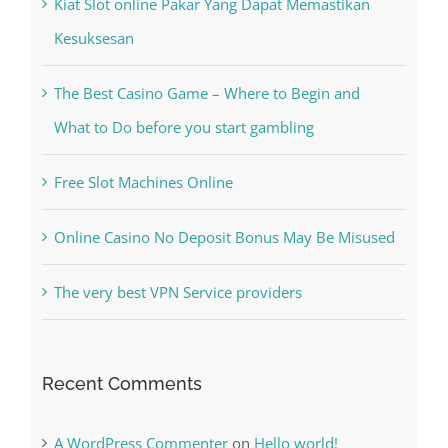
Kiat Slot online Pakar Yang Dapat Memastikan
Kesuksesan
The Best Casino Game – Where to Begin and
What to Do before you start gambling
Free Slot Machines Online
Online Casino No Deposit Bonus May Be Misused
The very best VPN Service providers
Recent Comments
A WordPress Commenter
on
Hello world!