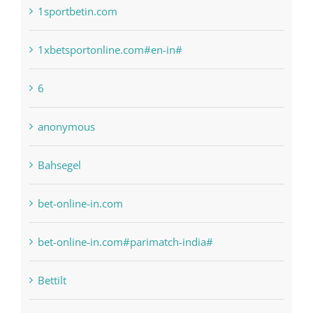
1sportbetin.com
1xbetsportonline.com#en-in#
6
anonymous
Bahsegel
bet-online-in.com
bet-online-in.com#parimatch-india#
Bettilt