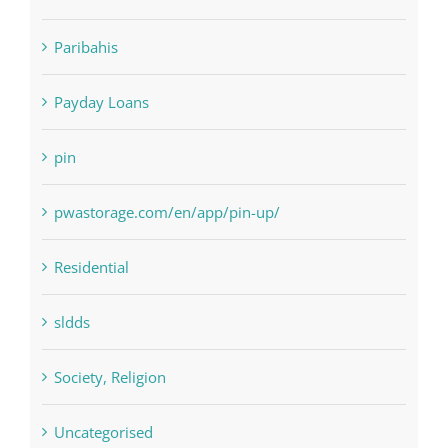
Paribahis
Payday Loans
pin
pwastorage.com/en/app/pin-up/
Residential
sldds
Society, Religion
Uncategorised