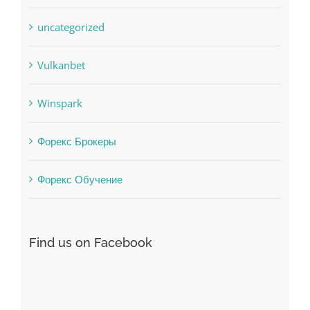
uncategorized
Vulkanbet
Winspark
Форекс Брокеры
Форекс Обучение
Find us on Facebook