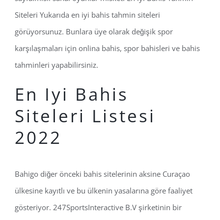
Siteleri Yukarıda en iyi bahis tahmin siteleri
görüyorsunuz. Bunlara üye olarak değişik spor
karşılaşmaları için onlina bahis, spor bahisleri ve bahis
tahminleri yapabilirsiniz.
En Iyi Bahis
Siteleri Listesi
2022
Bahigo diğer önceki bahis sitelerinin aksine Curaçao
ülkesine kayıtlı ve bu ülkenin yasalarına göre faaliyet
gösteriyor. 247SportsInteractive B.V şirketinin bir