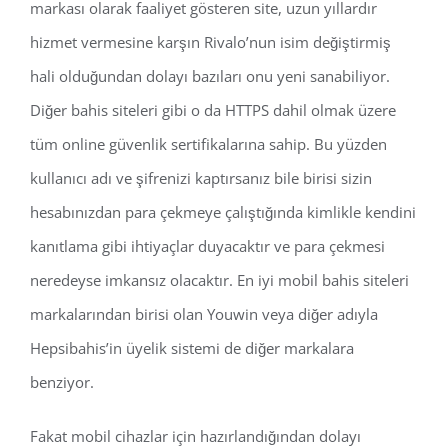
markası olarak faaliyet gösteren site, uzun yıllardır
hizmet vermesine karşın Rivalo’nun isim değiştirmiş
hali olduğundan dolayı bazıları onu yeni sanabiliyor.
Diğer bahis siteleri gibi o da HTTPS dahil olmak üzere
tüm online güvenlik sertifikalarına sahip. Bu yüzden
kullanıcı adı ve şifrenizi kaptırsanız bile birisi sizin
hesabınızdan para çekmeye çalıştığında kimlikle kendini
kanıtlama gibi ihtiyaçlar duyacaktır ve para çekmesi
neredeyse imkansız olacaktır. En iyi mobil bahis siteleri
markalarından birisi olan Youwin veya diğer adıyla
Hepsibahis’in üyelik sistemi de diğer markalara
benziyor.
Fakat mobil cihazlar için hazırlandığından dolayı