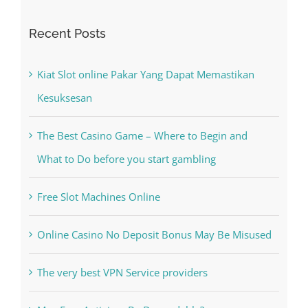
Recent Posts
Kiat Slot online Pakar Yang Dapat Memastikan
Kesuksesan
The Best Casino Game – Where to Begin and
What to Do before you start gambling
Free Slot Machines Online
Online Casino No Deposit Bonus May Be Misused
The very best VPN Service providers