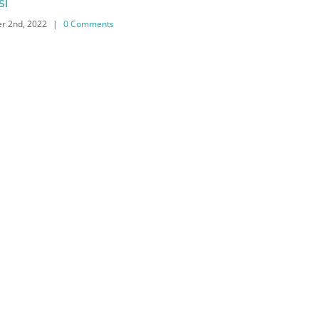
si
r 2nd, 2022
|
0 Comments