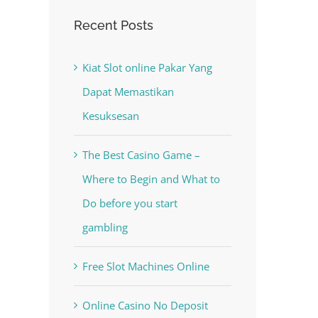
Recent Posts
Kiat Slot online Pakar Yang
Dapat Memastikan
Kesuksesan
The Best Casino Game –
Where to Begin and What to
Do before you start
gambling
Free Slot Machines Online
Online Casino No Deposit