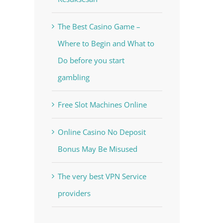
The Best Casino Game –
Where to Begin and What to
Do before you start
gambling
Free Slot Machines Online
Online Casino No Deposit
Bonus May Be Misused
The very best VPN Service
providers