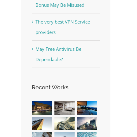
Bonus May Be Misused
The very best VPN Service
providers
May Free Antivirus Be
Dependable?
Recent Works