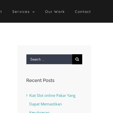
t
Services
Our Work
Contact
Search
for:
Recent Posts
Kiat Slot online Pakar Yang
Dapat Memastikan
Kesuksesan