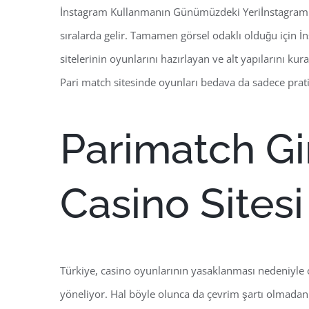
İnstagram Kullanmanın Günümüzdeki Yeriİnstagram so
sıralarda gelir. Tamamen görsel odaklı olduğu için İn
sitelerinin oyunlarını hazırlayan ve alt yapılarını kur
Pari match sitesinde oyunları bedava da sadece prati
Parimatch Gi
Casino Sitesi
Türkiye, casino oyunlarının yasaklanması nedeniyle on
yöneliyor. Hal böyle olunca da çevrim şartı olmadan