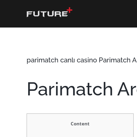
Skip
to
content
parimatch canlı casino Parimatch A
Parimatch Ar
Content