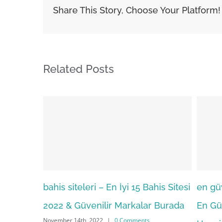
Share This Story, Choose Your Platform!
Related Posts
bahis siteleri – En İyi 15 Bahis Sitesi
en güv
2022 & Güvenilir Markalar Burada
En Güv
November 14th, 2022
|
0 Comments